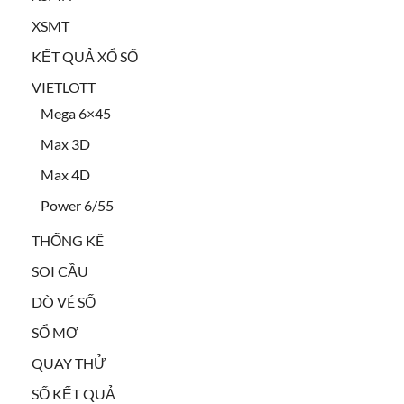
XSMT
KẾT QUẢ XỔ SỐ
VIETLOTT
Mega 6×45
Max 3D
Max 4D
Power 6/55
THỐNG KÊ
SOI CẦU
DÒ VÉ SỐ
SỔ MƠ
QUAY THỬ
SỐ KẾT QUẢ