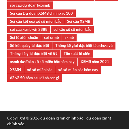
soi cầu dự đoán kqxsmb
Soi cầu Dự đoán XSMB chính xác 100
Soi cầu kết quả xổ số miền bắc
Soi cầu XSMB
soi cầu xsmb win2888
soi cầu xổ số miền bắc
Soi lô xiên chuẩn
soi xsmb
sxmb
Số kết quả giải đặc biệt
Thống kê giải đặc biệt lâu chưa về
Thống kê giải đặc biệt về 59
Tần suất lô xiên
xsmb dự đoán xổ số miền bắc hôm nay
XSMB năm 2021
XSMN
xổ số miền bắc
xổ số miền bắc hôm nay
đề về 50 hôm sau đánh con gì
Copyright © 2026
dự đoán xsmn chính xác - dự đoán xmnt
chính xác
.