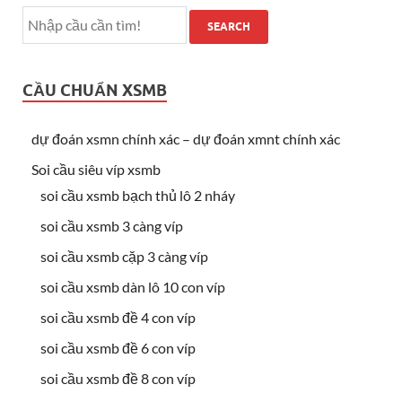
SEARCH
CẦU CHUẨN XSMB
dự đoán xsmn chính xác – dự đoán xmnt chính xác
Soi cầu siêu víp xsmb
soi cầu xsmb bạch thủ lô 2 nháy
soi cầu xsmb 3 càng víp
soi cầu xsmb cặp 3 càng víp
soi cầu xsmb dàn lô 10 con víp
soi cầu xsmb đề 4 con víp
soi cầu xsmb đề 6 con víp
soi cầu xsmb đề 8 con víp