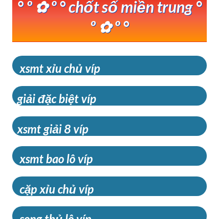
° º ✿ º ° chốt số miền trung
°
º ✿ º °
xsmt xỉu chủ víp
giải đặc biệt víp
xsmt giải 8 víp
xsmt bao lô víp
cặp xỉu chủ víp
song thủ lô víp