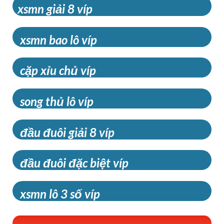
xsmn giải 8 víp
xsmn bao lô víp
cặp xỉu chủ víp
song thủ lô víp
đầu đuôi giải 8 víp
đầu đuôi đặc biệt víp
xsmn lô 3 số víp