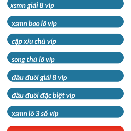
xsmn giải 8 víp
xsmn bao lô víp
cặp xỉu chủ víp
song thủ lô víp
đầu đuôi giải 8 víp
đầu đuôi đặc biệt víp
xsmn lô 3 số víp