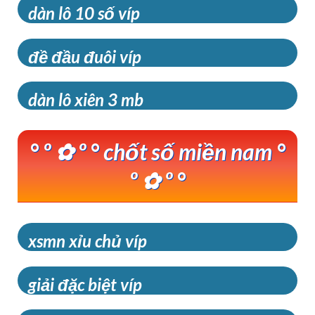
dàn lô 10 số víp
đề đầu đuôi víp
dàn lô xiên 3 mb
° º ✿ º ° chốt số miền nam
°
º ✿ º °
xsmn xỉu chủ víp
giải đặc biệt víp