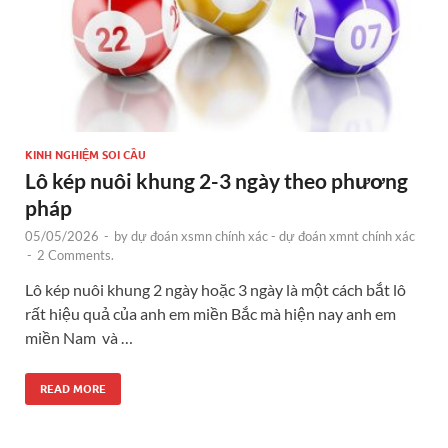
KINH NGHIỆM SOI CẦU
Lô kép nuôi khung 2-3 ngày theo phương
pháp
05/05/2026
-
by
dự đoán xsmn chính xác - dự đoán xmnt chính xác
-
2 Comments.
Lô kép nuôi khung 2 ngày hoặc 3 ngày là một cách bắt lô
rất hiệu quả của anh em miền Bắc mà hiện nay anh em
miền Nam và …
READ MORE