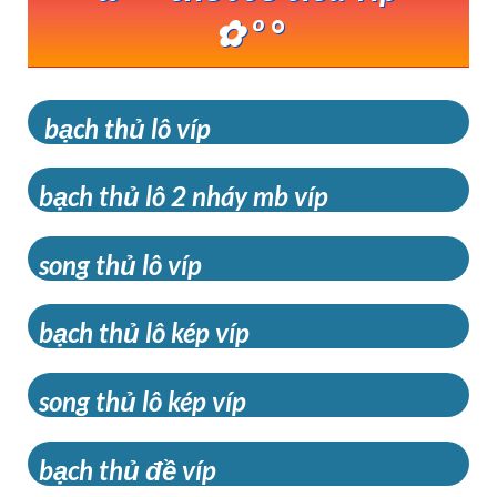
✿ º °
bạch thủ lô víp
bạch thủ lô 2 nháy mb víp
song thủ lô víp
bạch thủ lô kép víp
song thủ lô kép víp
bạch thủ đề víp