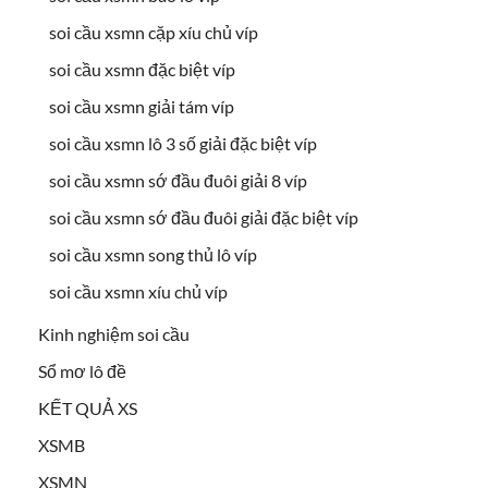
soi cầu xsmn cặp xíu chủ víp
soi cầu xsmn đặc biệt víp
soi cầu xsmn giải tám víp
soi cầu xsmn lô 3 số giải đặc biệt víp
soi cầu xsmn sớ đầu đuôi giải 8 víp
soi cầu xsmn sớ đầu đuôi giải đặc biệt víp
soi cầu xsmn song thủ lô víp
soi cầu xsmn xíu chủ víp
Kinh nghiệm soi cầu
Sổ mơ lô đề
KẾT QUẢ XS
XSMB
XSMN