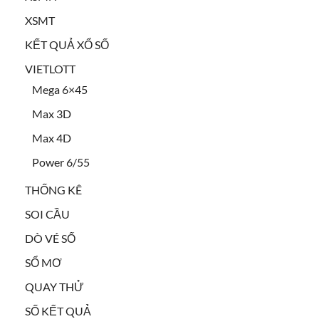
XSMT
KẾT QUẢ XỔ SỐ
VIETLOTT
Mega 6×45
Max 3D
Max 4D
Power 6/55
THỐNG KÊ
SOI CẦU
DÒ VÉ SỐ
SỔ MƠ
QUAY THỬ
SỐ KẾT QUẢ