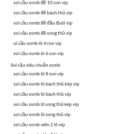
soi cầu xsmb đề 10 con víp
soi cầu xsmb đề bạch thủ víp
soi cầu xsmb đề đầu đuôi víp
soi cầu xsmb đề song thủ víp
oi cầu xsmb lô 4 con víp
soi cầu xsmb lô 6 con víp
Soi cầu siêu chuẩn xsmb
soi cầu xsmb lô 8 con víp
soi cầu xsmb lô bạch thủ kép víp
soi cầu xsmb lô bạch thủ víp
soi cầu xsmb lô song thủ kép víp
soi cầu xsmb lô song thủ víp
soi cầu xsmb xiên 2 lô víp