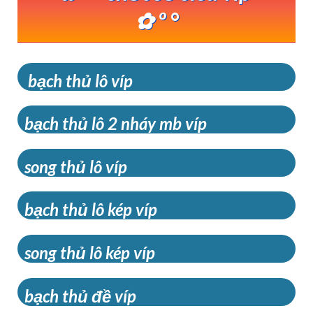
✿ º °
bạch thủ lô víp
bạch thủ lô 2 nháy mb víp
song thủ lô víp
bạch thủ lô kép víp
song thủ lô kép víp
bạch thủ đề víp