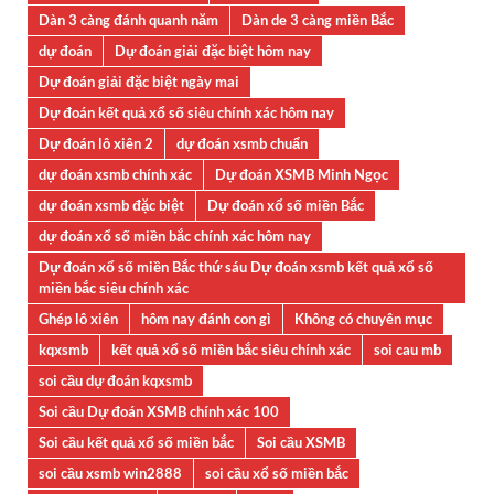
Dàn 3 càng đánh quanh năm
Dàn de 3 càng miền Bắc
dự đoán
Dự đoán giải đặc biệt hôm nay
Dự đoán giải đặc biệt ngày mai
Dự đoán kết quả xổ số siêu chính xác hôm nay
Dự đoán lô xiên 2
dự đoán xsmb chuẩn
dự đoán xsmb chính xác
Dự đoán XSMB Minh Ngọc
dự đoán xsmb đặc biệt
Dự đoán xổ số miền Bắc
dự đoán xổ số miền bắc chính xác hôm nay
Dự đoán xổ số miền Bắc thứ sáu Dự đoán xsmb kết quả xổ số
miền bắc siêu chính xác
Ghép lô xiên
hôm nay đánh con gì
Không có chuyên mục
kqxsmb
kết quả xổ số miền bắc siêu chính xác
soi cau mb
soi cầu dự đoán kqxsmb
Soi cầu Dự đoán XSMB chính xác 100
Soi cầu kết quả xổ số miền bắc
Soi cầu XSMB
soi cầu xsmb win2888
soi cầu xổ số miền bắc