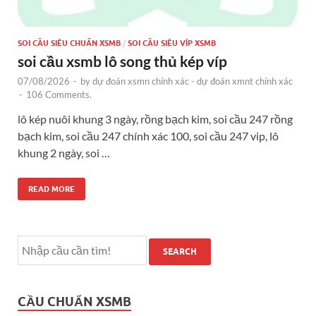
SOI CẦU SIÊU CHUẨN XSMB
/
SOI CẦU SIÊU VÍP XSMB
soi cầu xsmb lô song thủ kép víp
07/08/2026
-
by
dự đoán xsmn chính xác - dự đoán xmnt chính xác
-
106 Comments.
lô kép nuôi khung 3 ngày, rồng bạch kim, soi cầu 247 rồng
bạch kim, soi cầu 247 chính xác 100, soi cầu 247 vip, lô
khung 2 ngày, soi …
READ MORE
SEARCH
CẦU CHUẨN XSMB