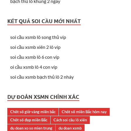
bạch thủ lô khung 2 ngày
KẾT QUẢ SOI CẦU MỚI NHẤT
soi cầu xsmb lô song thủ víp
soi cầu xsmb xiên 2 lô víp
soi cầu xsmb lô 6 con víp
oi cầu xsmb lô 4 con víp
soi cầu xsmb bạch thủ lô 2 nháy
DỰ ĐOÁN XSMN CHÍNH XÁC
Chốt số giờ vàng miền bắc
Chốt số miền Bắc hôm nay
Chốt số đẹp miền Bắc
Cách soi cầu lô xiên
du doan xo so mien trung
du doan xsmb