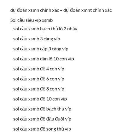
dự đoán xsmn chính xác – dự đoán xmnt chính xác
Soi cầu siêu víp xsmb
soi cầu xsmb bạch thủ lô 2 nháy
soi cầu xsmb 3 càng víp
soi cầu xsmb cặp 3 càng víp
soi cầu xsmb dàn lô 10 con víp
soi cầu xsmb đề 4 con víp
soi cầu xsmb đề 6 con víp
soi cầu xsmb đề 8 con víp
soi cầu xsmb đề 10 con víp
soi cầu xsmb đề bạch thủ víp
soi cầu xsmb đề đầu đuôi víp
soi cầu xsmb đề song thủ víp