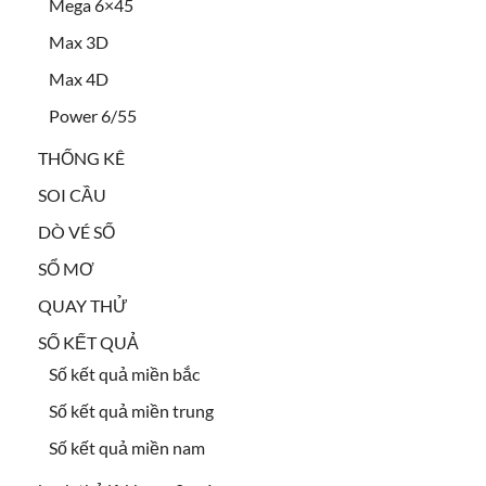
Mega 6×45
Max 3D
Max 4D
Power 6/55
THỐNG KÊ
SOI CẦU
DÒ VÉ SỐ
SỔ MƠ
QUAY THỬ
SỐ KẾT QUẢ
Số kết quả miền bắc
Số kết quả miền trung
Số kết quả miền nam