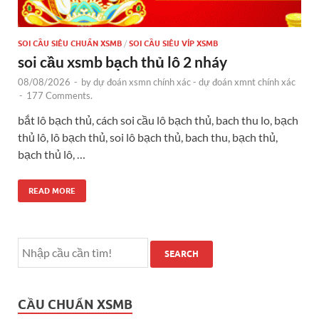
SOI CẦU SIÊU CHUẨN XSMB
/
SOI CẦU SIÊU VÍP XSMB
soi cầu xsmb bạch thủ lô 2 nháy
08/08/2026
-
by
dự đoán xsmn chính xác - dự đoán xmnt chính xác
-
177 Comments.
bắt lô bạch thủ, cách soi cầu lô bạch thủ, bach thu lo, bạch
thủ lô, lô bạch thủ, soi lô bạch thủ, bach thu, bạch thủ,
bạch thủ lô, …
READ MORE
SEARCH
CẦU CHUẨN XSMB