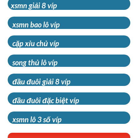
xsmn giải 8 víp
xsmn bao lô víp
cặp xỉu chủ víp
song thủ lô víp
đầu đuôi giải 8 víp
đầu đuôi đặc biệt víp
xsmn lô 3 số víp