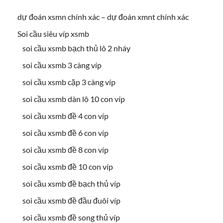
dự đoán xsmn chính xác – dự đoán xmnt chính xác
Soi cầu siêu víp xsmb
soi cầu xsmb bạch thủ lô 2 nháy
soi cầu xsmb 3 càng víp
soi cầu xsmb cặp 3 càng víp
soi cầu xsmb dàn lô 10 con víp
soi cầu xsmb đề 4 con víp
soi cầu xsmb đề 6 con víp
soi cầu xsmb đề 8 con víp
soi cầu xsmb đề 10 con víp
soi cầu xsmb đề bạch thủ víp
soi cầu xsmb đề đầu đuôi víp
soi cầu xsmb đề song thủ víp