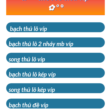
✿ º °
bạch thủ lô víp
bạch thủ lô 2 nháy mb víp
song thủ lô víp
bạch thủ lô kép víp
song thủ lô kép víp
bạch thủ đề víp