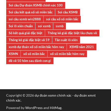
Soi cầu Dự đoán XSMB chính xác 100
Soi cầu kết quả xổ số miền bắc
Soi cầu XSMB
soi cầu xsmb win2888
soi cầu xổ số miền bắc
Soi lô xiên chuẩn
soi xsmb
sxmb
Số kết quả giải đặc biệt
Thống kê giải đặc biệt lâu chưa về
Thống kê giải đặc biệt về 59
Tần suất lô xiên
xsmb dự đoán xổ số miền bắc hôm nay
XSMB năm 2021
XSMN
xổ số miền bắc
xổ số miền bắc hôm nay
đề về 50 hôm sau đánh con gì
Copyright © 2026
dự đoán xsmn chính xác - dự đoán xmnt
chính xác
.
Powered by
WordPress
and
HitMag
.