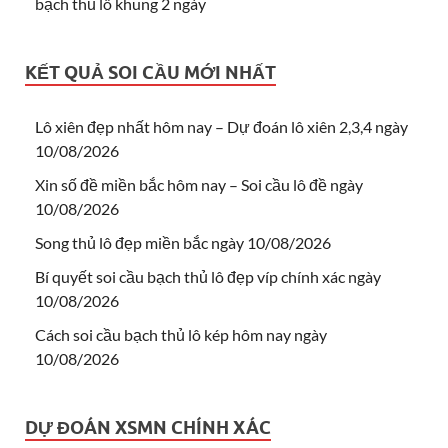
bạch thủ lô khung 2 ngày
KẾT QUẢ SOI CẦU MỚI NHẤT
Lô xiên đẹp nhất hôm nay – Dự đoán lô xiên 2,3,4 ngày
10/08/2026
Xin số đề miền bắc hôm nay – Soi cầu lô đề ngày
10/08/2026
Song thủ lô đẹp miền bắc ngày 10/08/2026
Bí quyết soi cầu bạch thủ lô đẹp víp chính xác ngày
10/08/2026
Cách soi cầu bạch thủ lô kép hôm nay ngày
10/08/2026
DỰ ĐOÁN XSMN CHÍNH XÁC