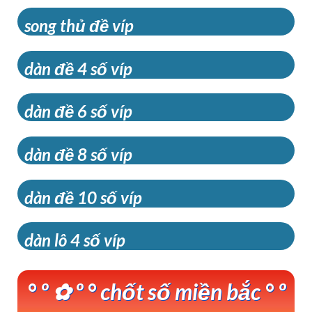
song thủ đề víp
dàn đề 4 số víp
dàn đề 6 số víp
dàn đề 8 số víp
dàn đề 10 số víp
dàn lô 4 số víp
° º ✿ º ° chốt số miền bắc
° º