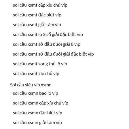
soi cầu xsmt cặp xíu chủ víp
soi cầu xsmt đặc biệt víp
soi cầu xsmt giải tám víp
soi cầu xsmt lô 3 số giải đặc biệt víp
soi cầu xsmt sớ đầu đuôi giải 8 víp
soi cầu xsmt sớ đầu đuôi giải đặc biệt víp
soi cầu xsmt song thủ lô víp
soi cầu xsmt xíu chủ víp
Soi cầu siêu víp xsmn
soi cầu xsmn bao lô víp
soi cầu xsmn cặp xíu chủ víp
soi cầu xsmn đặc biệt víp
soi cầu xsmn giải tám víp