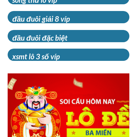
đầu đuôi giải 8 víp
đầu đuôi đặc biệt
xsmt lô 3 số víp