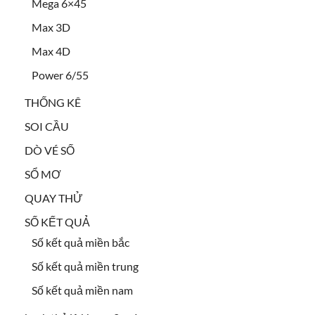
Mega 6×45
Max 3D
Max 4D
Power 6/55
THỐNG KÊ
SOI CẦU
DÒ VÉ SỐ
SỔ MƠ
QUAY THỬ
SỐ KẾT QUẢ
Số kết quả miền bắc
Số kết quả miền trung
Số kết quả miền nam