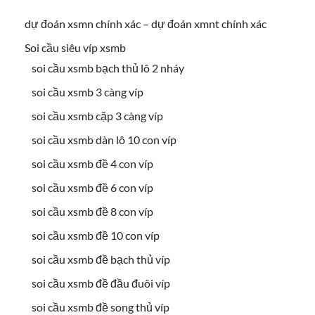
dự đoán xsmn chính xác – dự đoán xmnt chính xác
Soi cầu siêu víp xsmb
soi cầu xsmb bạch thủ lô 2 nháy
soi cầu xsmb 3 càng víp
soi cầu xsmb cặp 3 càng víp
soi cầu xsmb dàn lô 10 con víp
soi cầu xsmb đề 4 con víp
soi cầu xsmb đề 6 con víp
soi cầu xsmb đề 8 con víp
soi cầu xsmb đề 10 con víp
soi cầu xsmb đề bạch thủ víp
soi cầu xsmb đề đầu đuôi víp
soi cầu xsmb đề song thủ víp