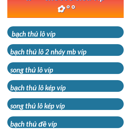
✿ º °
bạch thủ lô víp
bạch thủ lô 2 nháy mb víp
song thủ lô víp
bạch thủ lô kép víp
song thủ lô kép víp
bạch thủ đề víp