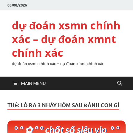
08/08/2026
dự đoán xsmn chính
xác – dự đoán xmnt
chính xác
dự đoán xsmn chính xác – dự đoán xmnt chính xác
MAIN MENU
THẺ:
LÔ RA 3 NHÁY HÔM SAU ĐÁNH CON GÌ
° º ✿ º °
chốt số siêu vip
° º