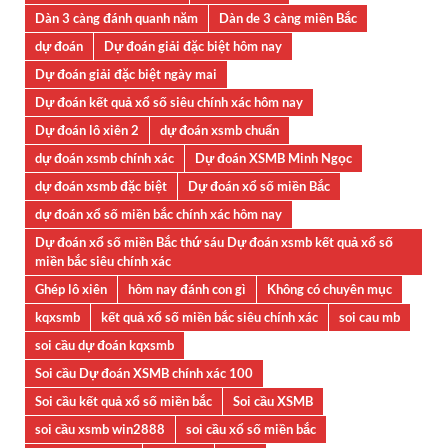
Dàn 3 càng đánh quanh năm
Dàn de 3 càng miền Bắc
dự đoán
Dự đoán giải đặc biệt hôm nay
Dự đoán giải đặc biệt ngày mai
Dự đoán kết quả xổ số siêu chính xác hôm nay
Dự đoán lô xiên 2
dự đoán xsmb chuẩn
dự đoán xsmb chính xác
Dự đoán XSMB Minh Ngọc
dự đoán xsmb đặc biệt
Dự đoán xổ số miền Bắc
dự đoán xổ số miền bắc chính xác hôm nay
Dự đoán xổ số miền Bắc thứ sáu Dự đoán xsmb kết quả xổ số
miền bắc siêu chính xác
Ghép lô xiên
hôm nay đánh con gì
Không có chuyên mục
kqxsmb
kết quả xổ số miền bắc siêu chính xác
soi cau mb
soi cầu dự đoán kqxsmb
Soi cầu Dự đoán XSMB chính xác 100
Soi cầu kết quả xổ số miền bắc
Soi cầu XSMB
soi cầu xsmb win2888
soi cầu xổ số miền bắc