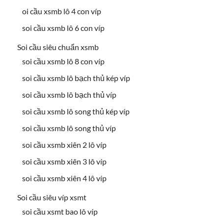
oi cầu xsmb lô 4 con víp
soi cầu xsmb lô 6 con víp
Soi cầu siêu chuẩn xsmb
soi cầu xsmb lô 8 con víp
soi cầu xsmb lô bạch thủ kép víp
soi cầu xsmb lô bạch thủ víp
soi cầu xsmb lô song thủ kép víp
soi cầu xsmb lô song thủ víp
soi cầu xsmb xiên 2 lô víp
soi cầu xsmb xiên 3 lô víp
soi cầu xsmb xiên 4 lô víp
Soi cầu siêu víp xsmt
soi cầu xsmt bao lô víp