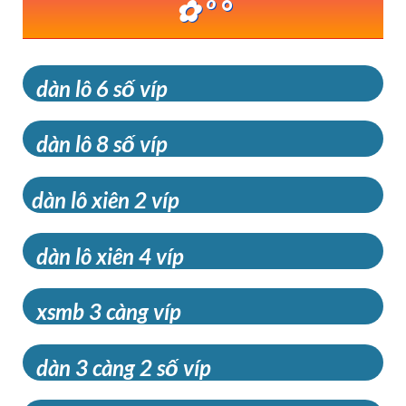
✿ º °
dàn lô 6 số víp
dàn lô 8 số víp
dàn lô xiên 2 víp
dàn lô xiên 4 víp
xsmb 3 càng víp
dàn 3 càng 2 số víp