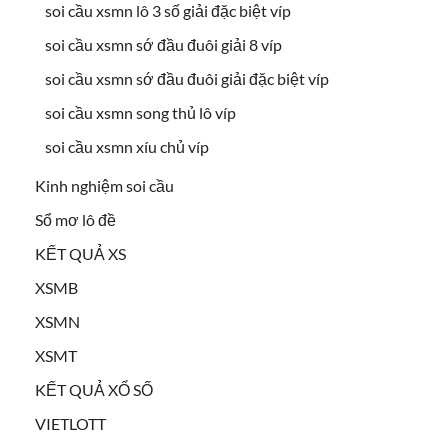
soi cầu xsmn lô 3 số giải đặc biệt víp
soi cầu xsmn sớ đầu đuôi giải 8 víp
soi cầu xsmn sớ đầu đuôi giải đặc biệt víp
soi cầu xsmn song thủ lô víp
soi cầu xsmn xíu chủ víp
Kinh nghiệm soi cầu
Sổ mơ lô đề
KẾT QUẢ XS
XSMB
XSMN
XSMT
KẾT QUẢ XỔ SỐ
VIETLOTT