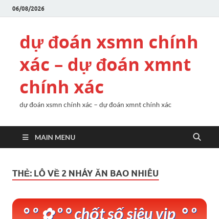
06/08/2026
dự đoán xsmn chính
xác – dự đoán xmnt
chính xác
dự đoán xsmn chính xác – dự đoán xmnt chính xác
MAIN MENU
THẺ:
LÔ VỀ 2 NHÁY ĂN BAO NHIÊU
° º ✿ º °
chốt số siêu vip
° º