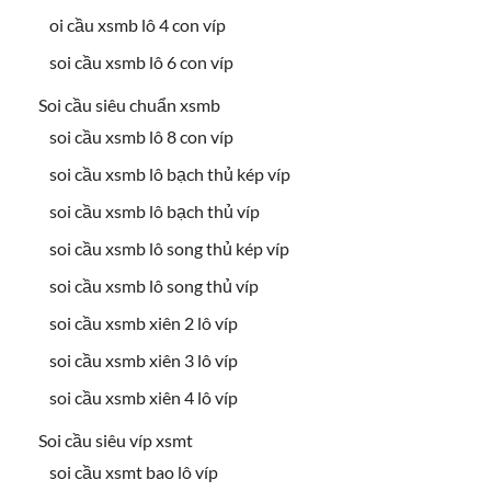
oi cầu xsmb lô 4 con víp
soi cầu xsmb lô 6 con víp
Soi cầu siêu chuẩn xsmb
soi cầu xsmb lô 8 con víp
soi cầu xsmb lô bạch thủ kép víp
soi cầu xsmb lô bạch thủ víp
soi cầu xsmb lô song thủ kép víp
soi cầu xsmb lô song thủ víp
soi cầu xsmb xiên 2 lô víp
soi cầu xsmb xiên 3 lô víp
soi cầu xsmb xiên 4 lô víp
Soi cầu siêu víp xsmt
soi cầu xsmt bao lô víp