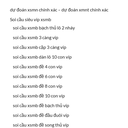
dự đoán xsmn chính xác – dự đoán xmnt chính xác
Soi cầu siêu víp xsmb
soi cầu xsmb bạch thủ lô 2 nháy
soi cầu xsmb 3 càng víp
soi cầu xsmb cặp 3 càng víp
soi cầu xsmb dàn lô 10 con víp
soi cầu xsmb đề 4 con víp
soi cầu xsmb đề 6 con víp
soi cầu xsmb đề 8 con víp
soi cầu xsmb đề 10 con víp
soi cầu xsmb đề bạch thủ víp
soi cầu xsmb đề đầu đuôi víp
soi cầu xsmb đề song thủ víp