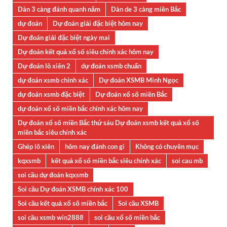
Dàn 3 càng đánh quanh năm
Dàn de 3 càng miền Bắc
dự đoán
Dự đoán giải đặc biệt hôm nay
Dự đoán giải đặc biệt ngày mai
Dự đoán kết quả xổ số siêu chính xác hôm nay
Dự đoán lô xiên 2
dự đoán xsmb chuẩn
dự đoán xsmb chính xác
Dự đoán XSMB Minh Ngọc
dự đoán xsmb đặc biệt
Dự đoán xổ số miền Bắc
dự đoán xổ số miền bắc chính xác hôm nay
Dự đoán xổ số miền Bắc thứ sáu Dự đoán xsmb kết quả xổ số
miền bắc siêu chính xác
Ghép lô xiên
hôm nay đánh con gì
Không có chuyên mục
kqxsmb
kết quả xổ số miền bắc siêu chính xác
soi cau mb
soi cầu dự đoán kqxsmb
Soi cầu Dự đoán XSMB chính xác 100
Soi cầu kết quả xổ số miền bắc
Soi cầu XSMB
soi cầu xsmb win2888
soi cầu xổ số miền bắc