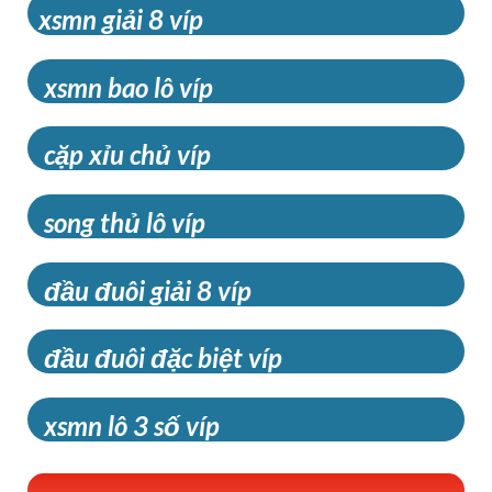
xsmn giải 8 víp
xsmn bao lô víp
cặp xỉu chủ víp
song thủ lô víp
đầu đuôi giải 8 víp
đầu đuôi đặc biệt víp
xsmn lô 3 số víp