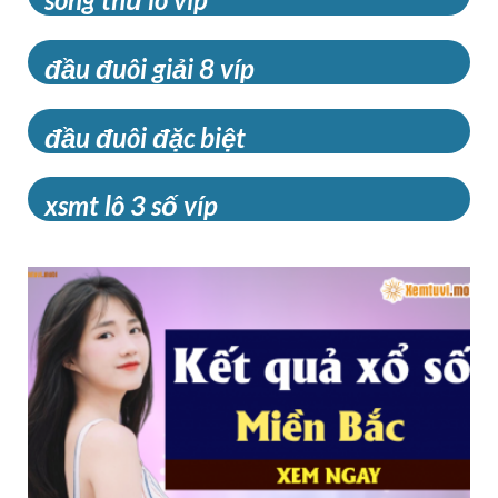
đầu đuôi giải 8 víp
đầu đuôi đặc biệt
xsmt lô 3 số víp