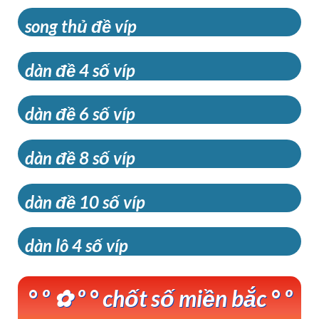
song thủ đề víp
dàn đề 4 số víp
dàn đề 6 số víp
dàn đề 8 số víp
dàn đề 10 số víp
dàn lô 4 số víp
° º ✿ º ° chốt số miền bắc
° º