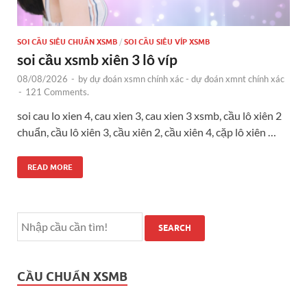
SOI CẦU SIÊU CHUẨN XSMB
/
SOI CẦU SIÊU VÍP XSMB
soi cầu xsmb xiên 3 lô víp
08/08/2026
-
by
dự đoán xsmn chính xác - dự đoán xmnt chính xác
-
121 Comments.
soi cau lo xien 4, cau xien 3, cau xien 3 xsmb, cầu lô xiên 2
chuẩn, cầu lô xiên 3, cầu xiên 2, cầu xiên 4, cặp lô xiên …
READ MORE
SEARCH
CẦU CHUẨN XSMB