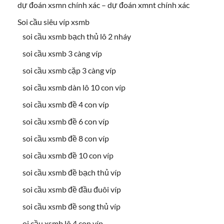
dự đoán xsmn chính xác – dự đoán xmnt chính xác
Soi cầu siêu víp xsmb
soi cầu xsmb bạch thủ lô 2 nháy
soi cầu xsmb 3 càng víp
soi cầu xsmb cặp 3 càng víp
soi cầu xsmb dàn lô 10 con víp
soi cầu xsmb đề 4 con víp
soi cầu xsmb đề 6 con víp
soi cầu xsmb đề 8 con víp
soi cầu xsmb đề 10 con víp
soi cầu xsmb đề bạch thủ víp
soi cầu xsmb đề đầu đuôi víp
soi cầu xsmb đề song thủ víp
oi cầu xsmb lô 4 con víp