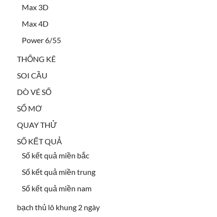
Max 3D
Max 4D
Power 6/55
THỐNG KÊ
SOI CẦU
DÒ VÉ SỐ
SỔ MƠ
QUAY THỬ
SỐ KẾT QUẢ
Số kết quả miền bắc
Số kết quả miền trung
Số kết quả miền nam
bạch thủ lô khung 2 ngày