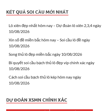
KẾT QUẢ SOI CẦU MỚI NHẤT
Lô xiên đẹp nhất hôm nay – Dự đoán lô xiên 2,3,4 ngày
10/08/2026
Xin số đề miền bắc hôm nay – Soi cầu lô đề ngày
10/08/2026
Song thủ lô đẹp miền bắc ngày 10/08/2026
Bí quyết soi cầu bạch thủ lô đẹp víp chính xác ngày
10/08/2026
Cách soi cầu bạch thủ lô kép hôm nay ngày
10/08/2026
DỰ ĐOÁN XSMN CHÍNH XÁC