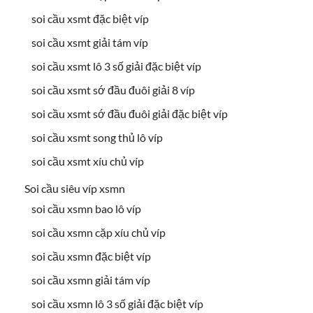
soi cầu xsmt đặc biệt víp
soi cầu xsmt giải tám víp
soi cầu xsmt lô 3 số giải đặc biệt víp
soi cầu xsmt sớ đầu đuôi giải 8 víp
soi cầu xsmt sớ đầu đuôi giải đặc biệt víp
soi cầu xsmt song thủ lô víp
soi cầu xsmt xíu chủ víp
Soi cầu siêu víp xsmn
soi cầu xsmn bao lô víp
soi cầu xsmn cặp xíu chủ víp
soi cầu xsmn đặc biệt víp
soi cầu xsmn giải tám víp
soi cầu xsmn lô 3 số giải đặc biệt víp