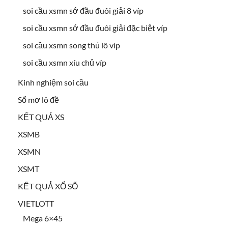
soi cầu xsmn sớ đầu đuôi giải 8 víp
soi cầu xsmn sớ đầu đuôi giải đặc biệt víp
soi cầu xsmn song thủ lô víp
soi cầu xsmn xíu chủ víp
Kinh nghiệm soi cầu
Sổ mơ lô đề
KẾT QUẢ XS
XSMB
XSMN
XSMT
KẾT QUẢ XỔ SỐ
VIETLOTT
Mega 6×45