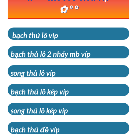
✿ º °
bạch thủ lô víp
bạch thủ lô 2 nháy mb víp
song thủ lô víp
bạch thủ lô kép víp
song thủ lô kép víp
bạch thủ đề víp