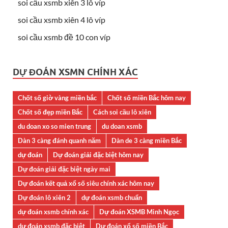
soi cầu xsmb xiên 3 lô víp
soi cầu xsmb xiên 4 lô víp
soi cầu xsmb đề 10 con víp
DỰ ĐOÁN XSMN CHÍNH XÁC
Chốt số giờ vàng miền bắc
Chốt số miền Bắc hôm nay
Chốt số đẹp miền Bắc
Cách soi cầu lô xiên
du doan xo so mien trung
du doan xsmb
Dàn 3 càng đánh quanh năm
Dàn de 3 càng miền Bắc
dự đoán
Dự đoán giải đặc biệt hôm nay
Dự đoán giải đặc biệt ngày mai
Dự đoán kết quả xổ số siêu chính xác hôm nay
Dự đoán lô xiên 2
dự đoán xsmb chuẩn
dự đoán xsmb chính xác
Dự đoán XSMB Minh Ngọc
dự đoán xsmb đặc biệt
Dự đoán xổ số miền Bắc