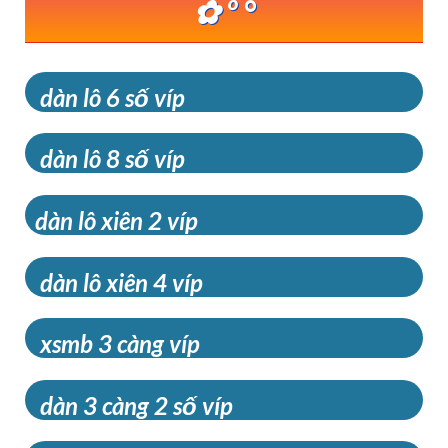
✿ º °
dàn lô 6 số víp
dàn lô 8 số víp
dàn lô xiên 2 víp
dàn lô xiên 4 víp
xsmb 3 càng víp
dàn 3 càng 2 số víp