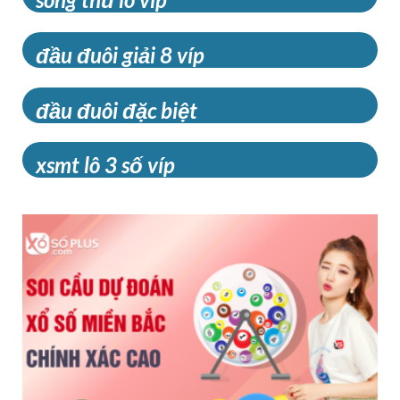
đầu đuôi giải 8 víp
đầu đuôi đặc biệt
xsmt lô 3 số víp