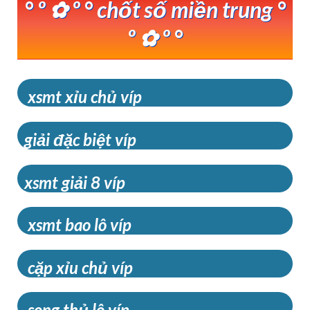
° º ✿ º ° chốt số miền trung
°
º ✿ º °
xsmt xỉu chủ víp
giải đặc biệt víp
xsmt giải 8 víp
xsmt bao lô víp
cặp xỉu chủ víp
song thủ lô víp