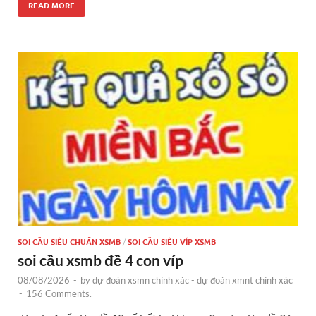
READ MORE
SOI CẦU SIÊU CHUẨN XSMB
/
SOI CẦU SIÊU VÍP XSMB
soi cầu xsmb đề 4 con víp
08/08/2026
-
by
dự đoán xsmn chính xác - dự đoán xmnt chính xác
-
156 Comments.