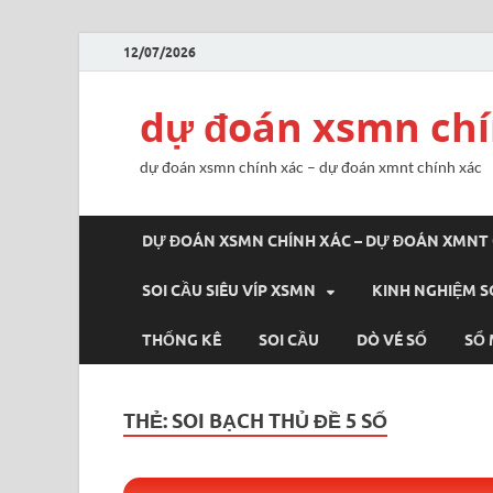
12/07/2026
dự đoán xsmn chí
dự đoán xsmn chính xác – dự đoán xmnt chính xác
DỰ ĐOÁN XSMN CHÍNH XÁC – DỰ ĐOÁN XMNT 
SOI CẦU SIÊU VÍP XSMN
KINH NGHIỆM S
THỐNG KÊ
SOI CẦU
DÒ VÉ SỐ
SỔ
THẺ:
SOI BẠCH THỦ ĐỀ 5 SỐ