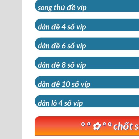
song thủ đề víp
dàn đề 4 số víp
dàn đề 6 số víp
dàn đề 8 số víp
dàn đề 10 số víp
dàn lô 4 số víp
° º ✿ º ° chốt