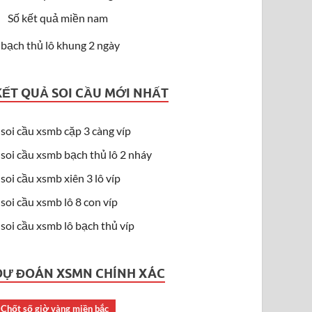
Số kết quả miền nam
bạch thủ lô khung 2 ngày
KẾT QUẢ SOI CẦU MỚI NHẤT
soi cầu xsmb cặp 3 càng víp
soi cầu xsmb bạch thủ lô 2 nháy
soi cầu xsmb xiên 3 lô víp
soi cầu xsmb lô 8 con víp
soi cầu xsmb lô bạch thủ víp
DỰ ĐOÁN XSMN CHÍNH XÁC
Chốt số giờ vàng miền bắc