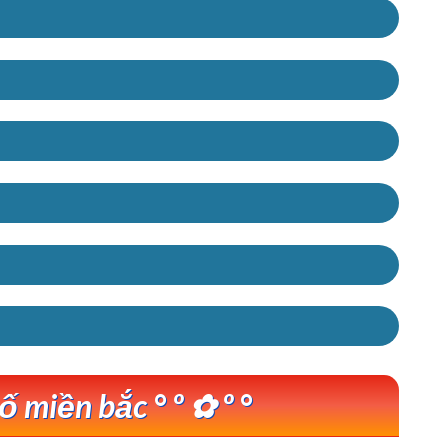
 số miền bắc
° º ✿ º °