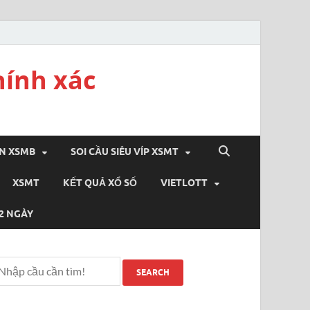
hính xác
ẨN XSMB
SOI CẦU SIÊU VÍP XSMT
XSMT
KẾT QUẢ XỔ SỐ
VIETLOTT
2 NGÀY
SEARCH