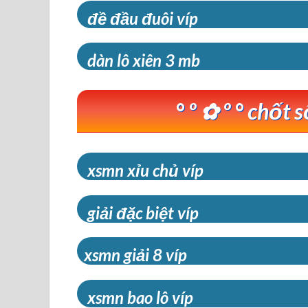
đề đầu đuôi víp
dàn lô xiên 3 mb
° º ✿ º ° chốt
xsmn xỉu chủ víp
giải đặc biệt víp
xsmn giải 8 víp
xsmn bao lô víp