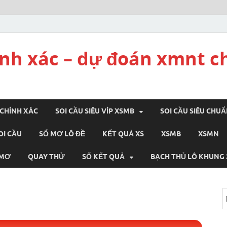
nh xác – dự đoán xmnt c
CHÍNH XÁC
SOI CẦU SIÊU VÍP XSMB
SOI CẦU SIÊU CHU
OI CẦU
SỔ MƠ LÔ ĐỀ
KẾT QUẢ XS
XSMB
XSMN
 MƠ
QUAY THỬ
SỐ KẾT QUẢ
BẠCH THỦ LÔ KHUNG 