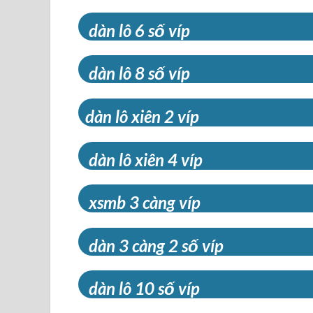
dàn lô 6 số víp
dàn lô 8 số víp
dàn lô xiên 2 víp
dàn lô xiên 4 víp
xsmb 3 càng víp
dàn 3 càng 2 số víp
dàn lô 10 số víp