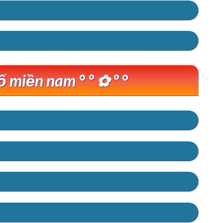
 số miền nam
° º ✿ º °