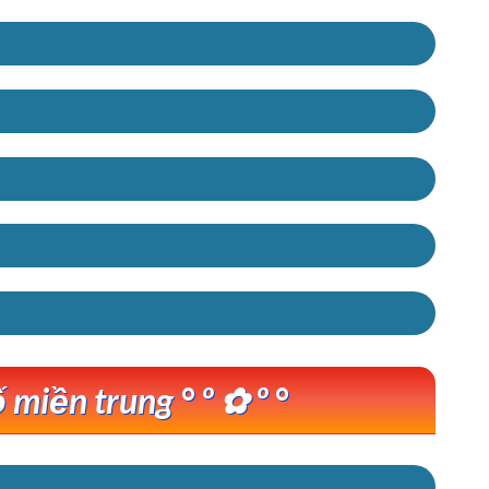
số miền trung
° º ✿ º °