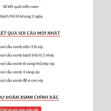
Số kết quả miền nam
bạch thủ lô khung 2 ngày
KẾT QUẢ SOI CẦU MỚI NHẤT
soi cầu xsmb xiên 3 lô víp
soi cầu xsmb bạch thủ lô 2 nháy
soi cầu xsmb lô song thủ kép víp
soi cầu xsmb 3 càng víp
soi cầu xsmb đề 6 con víp
DỰ ĐOÁN XSMN CHÍNH XÁC
Chốt số giờ vàng miền bắc