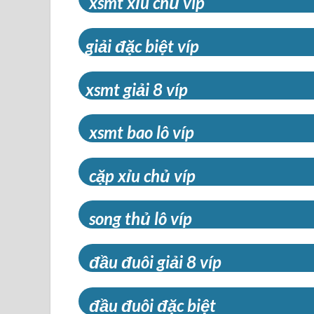
xsmt xỉu chủ víp
giải đặc biệt víp
xsmt giải 8 víp
xsmt bao lô víp
cặp xỉu chủ víp
song thủ lô víp
đầu đuôi giải 8 víp
đầu đuôi đặc biệt