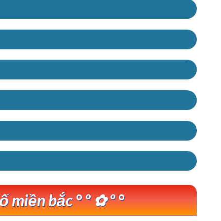
 số miền bắc
° º ✿ º °