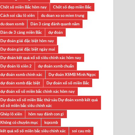
Chốt số miền Bắc hôm nay
Chốt số đẹp miền Bắc
Cách soi cầu lô xiên
du doan xo so mien trung
du doan xsmb
Dàn 3 càng đánh quanh năm
Dàn de 3 càng miền Bắc
dự đoán
Dự đoán giải đặc biệt hôm nay
Dự đoán giải đặc biệt ngày mai
Dự đoán kết quả xổ số siêu chính xác hôm nay
Dự đoán lô xiên 2
dự đoán xsmb chuẩn
dự đoán xsmb chính xác
Dự đoán XSMB Minh Ngọc
dự đoán xsmb đặc biệt
Dự đoán xổ số miền Bắc
dự đoán xổ số miền bắc chính xác hôm nay
Dự đoán xổ số miền Bắc thứ sáu Dự đoán xsmb kết quả
xổ số miền bắc siêu chính xác
Ghép lô xiên
hôm nay đánh con gì
Không có chuyên mục
kqxsmb
kết quả xổ số miền bắc siêu chính xác
soi cau mb