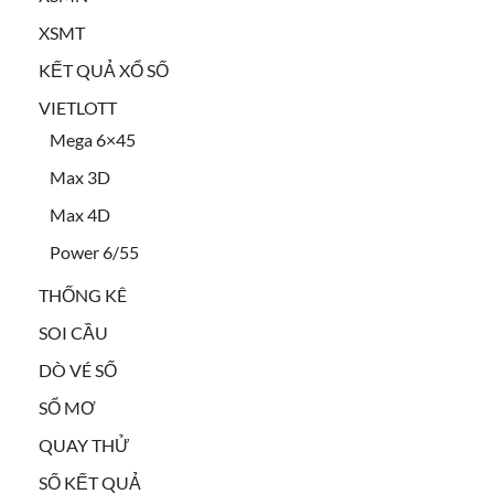
XSMT
KẾT QUẢ XỔ SỐ
VIETLOTT
Mega 6×45
Max 3D
Max 4D
Power 6/55
THỐNG KÊ
SOI CẦU
DÒ VÉ SỐ
SỔ MƠ
QUAY THỬ
SỐ KẾT QUẢ