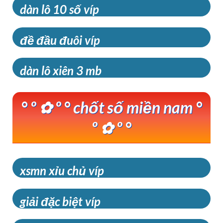
dàn lô 10 số víp
đề đầu đuôi víp
dàn lô xiên 3 mb
° º ✿ º ° chốt số miền nam
°
º ✿ º °
xsmn xỉu chủ víp
giải đặc biệt víp