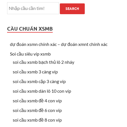
SEARCH
CẦU CHUẨN XSMB
dự đoán xsmn chính xác – dự đoán xmnt chính xác
Soi cầu siêu víp xsmb
soi cầu xsmb bạch thủ lô 2 nháy
soi cầu xsmb 3 càng víp
soi cầu xsmb cặp 3 càng víp
soi cầu xsmb dàn lô 10 con víp
soi cầu xsmb đề 4 con víp
soi cầu xsmb đề 6 con víp
soi cầu xsmb đề 8 con víp