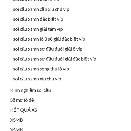
soi cầu xsmn cặp xíu chủ víp
soi cầu xsmn đặc biệt víp
soi cầu xsmn giải tám víp
soi cầu xsmn lô 3 số giải đặc biệt víp
soi cầu xsmn sớ đầu đuôi giải 8 víp
soi cầu xsmn sớ đầu đuôi giải đặc biệt víp
soi cầu xsmn song thủ lô víp
soi cầu xsmn xíu chủ víp
Kinh nghiệm soi cầu
Sổ mơ lô đề
KẾT QUẢ XS
XSMB
XSMN