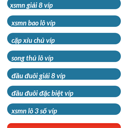
xsmn giải 8 víp
xsmn bao lô víp
cặp xỉu chủ víp
song thủ lô víp
đầu đuôi giải 8 víp
đầu đuôi đặc biệt víp
xsmn lô 3 số víp