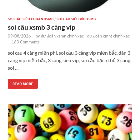
SOI CẦU SIÊU CHUẨN XSMB
/
SOI CẦU SIÊU VÍP XSMB
soi cầu xsmb 3 càng víp
09/08/2026
-
by
dự đoán xsmn chính xác - dự đoán xmnt chính xác
-
163 Comments.
soi cau 4 càng miền phi, soi cầu 3 càng vip miền bắc, dàn 3
càng vip miền bắc, 3 cang sieu vip, soi cầu bạch thủ 3 càng,
soi …
READ MORE