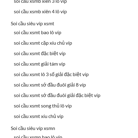
soi cầu xsmb xiên 3 lô víp
soi cầu xsmb xiên 4 lô víp
Soi cầu siêu víp xsmt
soi cầu xsmt bao lô víp
soi cầu xsmt cặp xíu chủ víp
soi cầu xsmt đặc biệt víp
soi cầu xsmt giải tám víp
soi cầu xsmt lô 3 số giải đặc biệt víp
soi cầu xsmt sớ đầu đuôi giải 8 víp
soi cầu xsmt sớ đầu đuôi giải đặc biệt víp
soi cầu xsmt song thủ lô víp
soi cầu xsmt xíu chủ víp
Soi cầu siêu víp xsmn
soi cầu xsmn bao lô víp