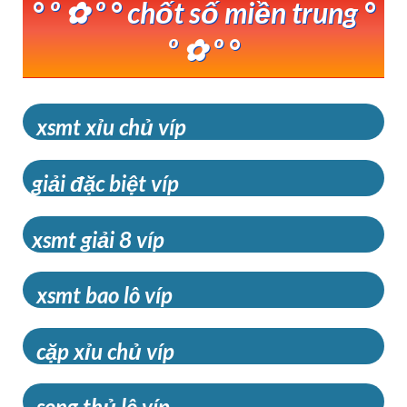
° º ✿ º ° chốt số miền trung
°
º ✿ º °
xsmt xỉu chủ víp
giải đặc biệt víp
xsmt giải 8 víp
xsmt bao lô víp
cặp xỉu chủ víp
song thủ lô víp