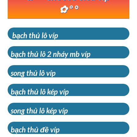
✿ º °
bạch thủ lô víp
bạch thủ lô 2 nháy mb víp
song thủ lô víp
bạch thủ lô kép víp
song thủ lô kép víp
bạch thủ đề víp