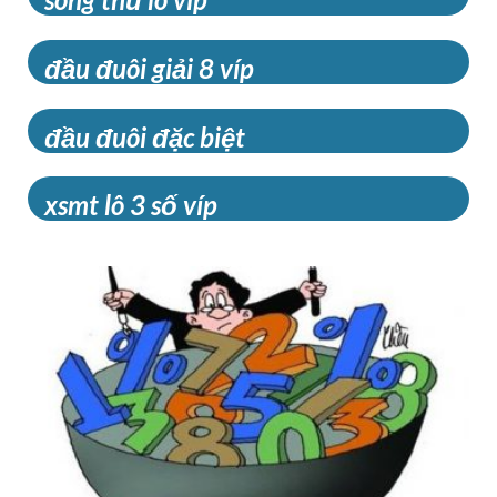
đầu đuôi giải 8 víp
đầu đuôi đặc biệt
xsmt lô 3 số víp