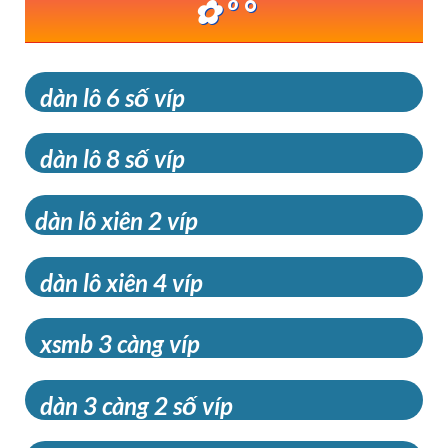
✿ º °
dàn lô 6 số víp
dàn lô 8 số víp
dàn lô xiên 2 víp
dàn lô xiên 4 víp
xsmb 3 càng víp
dàn 3 càng 2 số víp