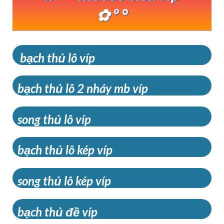
✿ º °
bạch thủ lô víp
bạch thủ lô 2 nháy mb víp
song thủ lô víp
bạch thủ lô kép víp
song thủ lô kép víp
bạch thủ đề víp