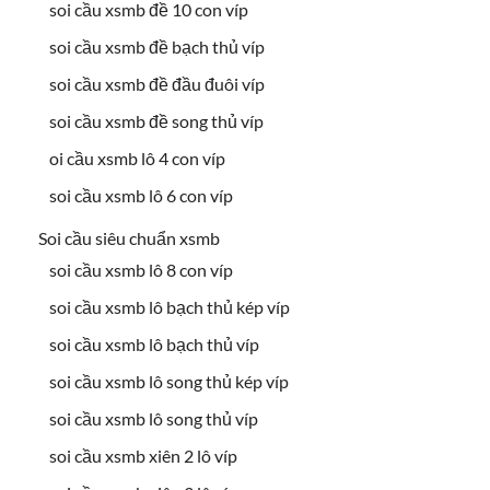
soi cầu xsmb đề 10 con víp
soi cầu xsmb đề bạch thủ víp
soi cầu xsmb đề đầu đuôi víp
soi cầu xsmb đề song thủ víp
oi cầu xsmb lô 4 con víp
soi cầu xsmb lô 6 con víp
Soi cầu siêu chuẩn xsmb
soi cầu xsmb lô 8 con víp
soi cầu xsmb lô bạch thủ kép víp
soi cầu xsmb lô bạch thủ víp
soi cầu xsmb lô song thủ kép víp
soi cầu xsmb lô song thủ víp
soi cầu xsmb xiên 2 lô víp