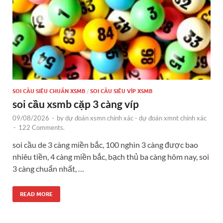
SOI CẦU SIÊU CHUẨN XSMB
/
SOI CẦU SIÊU VÍP XSMB
soi cầu xsmb cặp 3 càng víp
09/08/2026
-
by
dự đoán xsmn chính xác - dự đoán xmnt chính xác
-
122 Comments.
soi cầu de 3 càng miền bắc, 100 nghìn 3 càng được bao
nhiêu tiền, 4 càng miền bắc, bạch thủ ba càng hôm nay, soi
3 càng chuẩn nhất, …
READ MORE