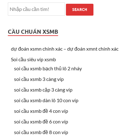
SEARCH
CẦU CHUẨN XSMB
dự đoán xsmn chính xác – dự đoán xmnt chính xác
Soi cầu siêu víp xsmb
soi cầu xsmb bạch thủ lô 2 nháy
soi cầu xsmb 3 càng víp
soi cầu xsmb cặp 3 càng víp
soi cầu xsmb dàn lô 10 con víp
soi cầu xsmb đề 4 con víp
soi cầu xsmb đề 6 con víp
soi cầu xsmb đề 8 con víp