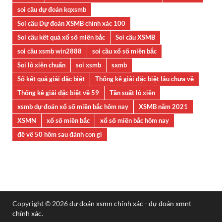
soi cầu dự đoán kqxsmb
Soi cầu Dự đoán XSMB chính xác 100
Soi cầu kết quả xổ số miền bắc
Soi cầu XSMB
soi cầu xsmb win2888
soi cầu xổ số miền bắc
Soi lô xiên chuẩn
soi xsmb
sxmb
Số kết quả giải đặc biệt
Thống kê giải đặc biệt lâu chưa về
Thống kê giải đặc biệt về 59
Tần suất lô xiên
xsmb dự đoán xổ số miền bắc hôm nay
XSMB năm 2021
XSMN
xổ số miền bắc
xổ số miền bắc hôm nay
đề về 50 hôm sau đánh con gì
Copyright © 2026
dự đoán xsmn chính xác - dự đoán xmnt
chính xác
.