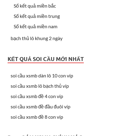
Số kết quả miền bắc
Số kết quả miền trung
Số kết quả miền nam
bạch thủ lô khung 2 ngày
KẾT QUẢ SOI CẦU MỚI NHẤT
soi cầu xsmb dàn lô 10 con víp
soi cầu xsmb lô bạch thủ víp
soi cầu xsmb đề 4 con víp
soi cầu xsmb đề đầu đuôi víp
soi cầu xsmb đề 8 con víp