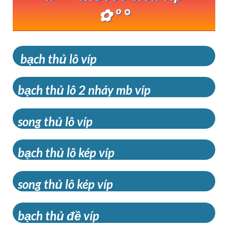
✿ º °
bạch thủ lô víp
bạch thủ lô 2 nháy mb víp
song thủ lô víp
bạch thủ lô kép víp
song thủ lô kép víp
bạch thủ đề víp