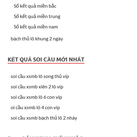
Số kết quả miền bắc
Số kết quả miền trung
Số kết quả miền nam
bạch thủ lô khung 2 ngày
KẾT QUẢ SOI CẦU MỚI NHẤT
soi cầu xsmb lô song thủ víp
soi cầu xsmb xiên 2 lô víp
soi cầu xsmb lô 6 con víp
oi cầu xsmb lô 4 con víp
soi cầu xsmb bạch thủ lô 2 nháy