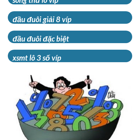
đầu đuôi giải 8 víp
đầu đuôi đặc biệt
xsmt lô 3 số víp