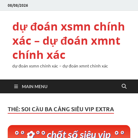
08/08/2026
dự đoán xsmn chính
xác – dự đoán xmnt
chính xác
dự đoán xsmn chính xác – dự đoán xmnt chính xác
MAIN MENU
THẺ:
SOI CẦU BA CÀNG SIÊU VIP EXTRA
° º ✿ º °
chốt số siêu vip
° º