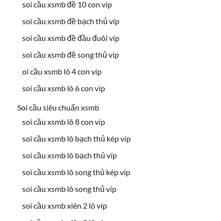
soi cầu xsmb đề 10 con víp
soi cầu xsmb đề bạch thủ víp
soi cầu xsmb đề đầu đuôi víp
soi cầu xsmb đề song thủ víp
oi cầu xsmb lô 4 con víp
soi cầu xsmb lô 6 con víp
Soi cầu siêu chuẩn xsmb
soi cầu xsmb lô 8 con víp
soi cầu xsmb lô bạch thủ kép víp
soi cầu xsmb lô bạch thủ víp
soi cầu xsmb lô song thủ kép víp
soi cầu xsmb lô song thủ víp
soi cầu xsmb xiên 2 lô víp