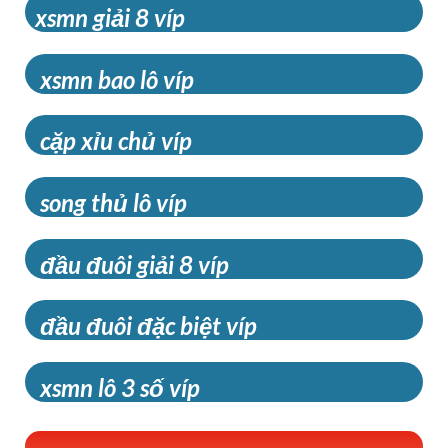
xsmn giải 8 víp
xsmn bao lô víp
cặp xỉu chủ víp
song thủ lô víp
đầu đuôi giải 8 víp
đầu đuôi đặc biệt víp
xsmn lô 3 số víp