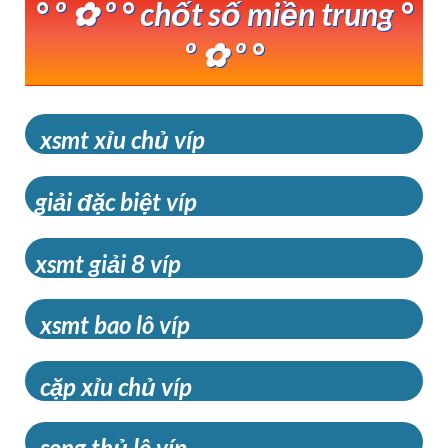
° º ✿ º ° chốt số miền trung
°
º ✿ º °
xsmt xỉu chủ víp
giải đặc biệt víp
xsmt giải 8 víp
xsmt bao lô víp
cặp xỉu chủ víp
song thủ lô víp