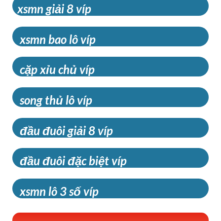
xsmn giải 8 víp
xsmn bao lô víp
cặp xỉu chủ víp
song thủ lô víp
đầu đuôi giải 8 víp
đầu đuôi đặc biệt víp
xsmn lô 3 số víp