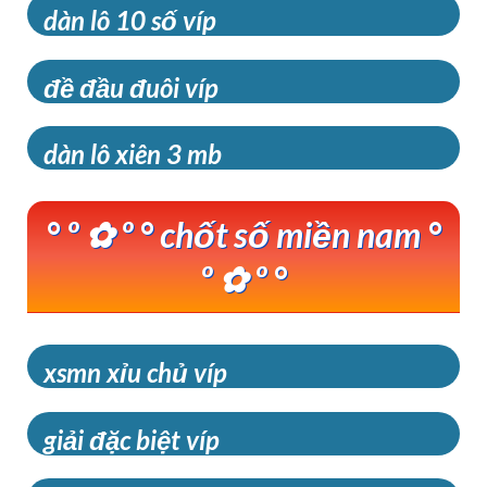
dàn lô 10 số víp
đề đầu đuôi víp
dàn lô xiên 3 mb
° º ✿ º ° chốt số miền nam
°
º ✿ º °
xsmn xỉu chủ víp
giải đặc biệt víp