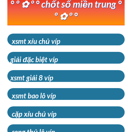
° º ✿ º ° chốt số miền trung
°
º ✿ º °
xsmt xỉu chủ víp
giải đặc biệt víp
xsmt giải 8 víp
xsmt bao lô víp
cặp xỉu chủ víp
song thủ lô víp