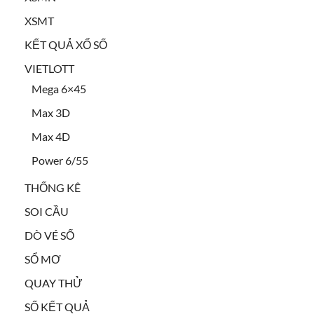
XSMT
KẾT QUẢ XỔ SỐ
VIETLOTT
Mega 6×45
Max 3D
Max 4D
Power 6/55
THỐNG KÊ
SOI CẦU
DÒ VÉ SỐ
SỔ MƠ
QUAY THỬ
SỐ KẾT QUẢ