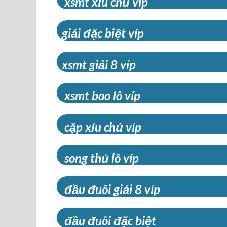
xsmt xỉu chủ víp
giải đặc biệt víp
xsmt giải 8 víp
xsmt bao lô víp
cặp xỉu chủ víp
song thủ lô víp
đầu đuôi giải 8 víp
đầu đuôi đặc biệt