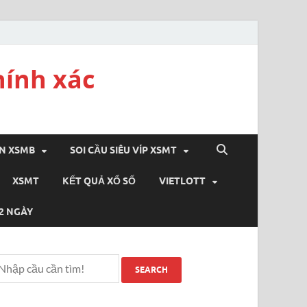
hính xác
ẨN XSMB
SOI CẦU SIÊU VÍP XSMT
XSMT
KẾT QUẢ XỔ SỐ
VIETLOTT
2 NGÀY
SEARCH