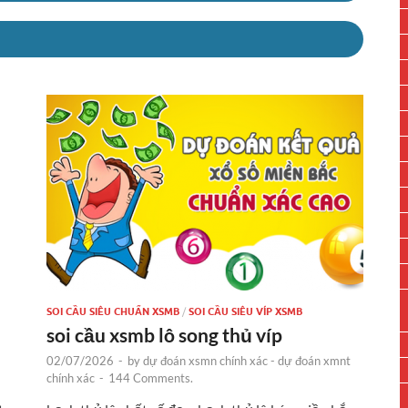
SOI CẦU SIÊU CHUẨN XSMB
/
SOI CẦU SIÊU VÍP XSMB
soi cầu xsmb lô song thủ víp
02/07/2026
-
by
dự đoán xsmn chính xác - dự đoán xmnt
chính xác
-
144 Comments.