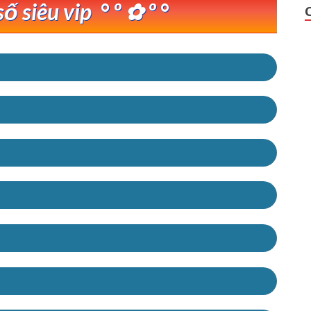
số siêu vip
° º ✿ º °