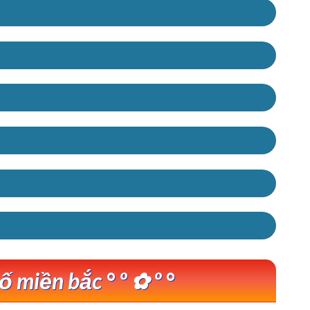
 số miền bắc
° º ✿ º °