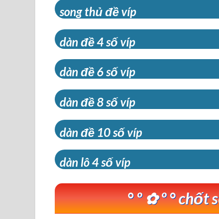
song thủ đề víp
dàn đề 4 số víp
dàn đề 6 số víp
dàn đề 8 số víp
dàn đề 10 số víp
dàn lô 4 số víp
° º ✿ º ° chốt