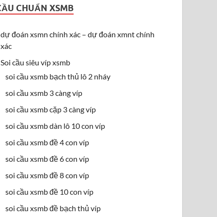
CẦU CHUẨN XSMB
dự đoán xsmn chính xác – dự đoán xmnt chính
xác
Soi cầu siêu víp xsmb
soi cầu xsmb bạch thủ lô 2 nháy
soi cầu xsmb 3 càng víp
soi cầu xsmb cặp 3 càng víp
soi cầu xsmb dàn lô 10 con víp
soi cầu xsmb đề 4 con víp
soi cầu xsmb đề 6 con víp
soi cầu xsmb đề 8 con víp
soi cầu xsmb đề 10 con víp
soi cầu xsmb đề bạch thủ víp