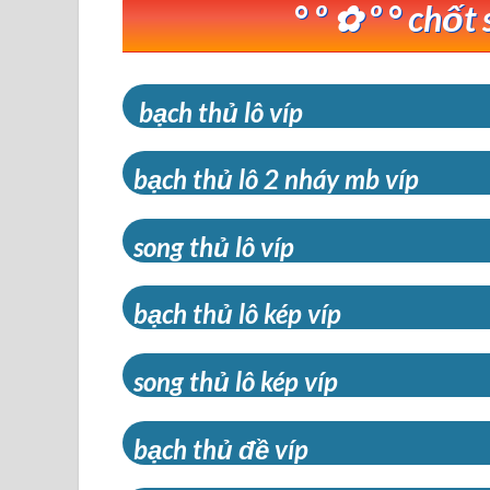
° º ✿ º °
chốt 
bạch thủ lô víp
bạch thủ lô 2 nháy mb víp
song thủ lô víp
bạch thủ lô kép víp
song thủ lô kép víp
bạch thủ đề víp