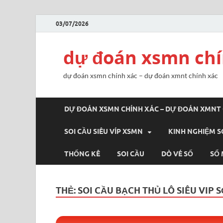
03/07/2026
dự đoán xsmn chí
dự đoán xsmn chính xác – dự đoán xmnt chính xác
DỰ ĐOÁN XSMN CHÍNH XÁC – DỰ ĐOÁN XMNT 
SOI CẦU SIÊU VÍP XSMN
KINH NGHIỆM S
THỐNG KÊ
SOI CẦU
DÒ VÉ SỐ
SỔ
THẺ:
SOI CẦU BẠCH THỦ LÔ SIÊU VIP 