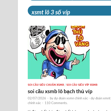
xsmt lô 3 số víp
SOI CẦU SIÊU CHUẨN XSMB
/
SOI CẦU SIÊU VÍP XSMB
soi cầu xsmb lô bạch thủ víp
02/07/2026
-
by
dự đoán xsmn chính xác - dự đoán xmnt
chính xác
-
110 Comments.