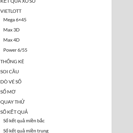
KẾT QUẢ XỔ SỐ
VIETLOTT
Mega 6×45
Max 3D
Max 4D
Power 6/55
THỐNG KÊ
SOI CẦU
DÒ VÉ SỐ
SỔ MƠ
QUAY THỬ
SỐ KẾT QUẢ
Số kết quả miền bắc
Số kết quả miền trung