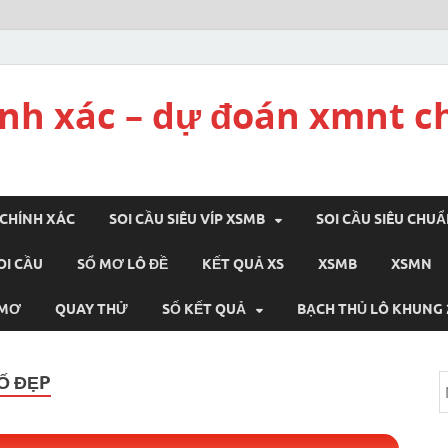
nh xác – dự đoán xmnt c
CHÍNH XÁC
SOI CẦU SIÊU VÍP XSMB
SOI CẦU SIÊU CHU
OI CẦU
SỔ MƠ LÔ ĐỀ
KẾT QUẢ XS
XSMB
XSMN
 MƠ
QUAY THỬ
SỐ KẾT QUẢ
BẠCH THỦ LÔ KHUNG 
SỐ ĐẸP