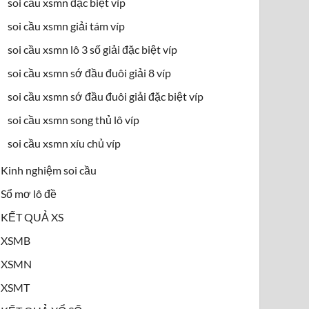
soi cầu xsmn đặc biệt víp
soi cầu xsmn giải tám víp
soi cầu xsmn lô 3 số giải đặc biệt víp
soi cầu xsmn sớ đầu đuôi giải 8 víp
soi cầu xsmn sớ đầu đuôi giải đặc biệt víp
soi cầu xsmn song thủ lô víp
soi cầu xsmn xíu chủ víp
Kinh nghiệm soi cầu
Sổ mơ lô đề
KẾT QUẢ XS
XSMB
XSMN
XSMT