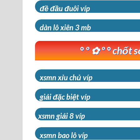
đề đầu đuôi víp
dàn lô xiên 3 mb
° º ✿ º ° chốt
xsmn xỉu chủ víp
giải đặc biệt víp
xsmn giải 8 víp
xsmn bao lô víp