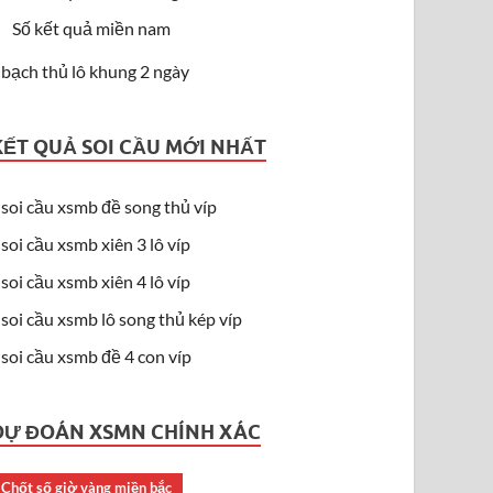
Số kết quả miền nam
bạch thủ lô khung 2 ngày
KẾT QUẢ SOI CẦU MỚI NHẤT
soi cầu xsmb đề song thủ víp
soi cầu xsmb xiên 3 lô víp
soi cầu xsmb xiên 4 lô víp
soi cầu xsmb lô song thủ kép víp
soi cầu xsmb đề 4 con víp
DỰ ĐOÁN XSMN CHÍNH XÁC
Chốt số giờ vàng miền bắc