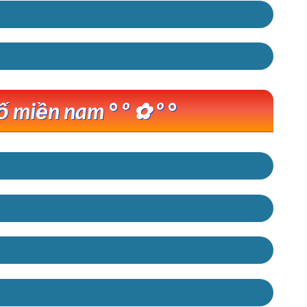
 số miền nam
° º ✿ º °