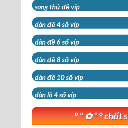
song thủ đề víp
dàn đề 4 số víp
dàn đề 6 số víp
dàn đề 8 số víp
dàn đề 10 số víp
dàn lô 4 số víp
° º ✿ º ° chốt