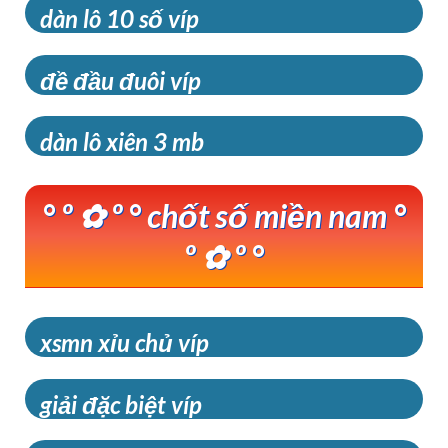
dàn lô 10 số víp
đề đầu đuôi víp
dàn lô xiên 3 mb
° º ✿ º ° chốt số miền nam
°
º ✿ º °
xsmn xỉu chủ víp
giải đặc biệt víp