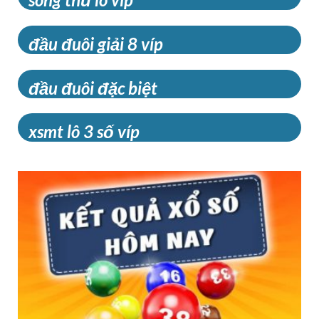
đầu đuôi giải 8 víp
đầu đuôi đặc biệt
xsmt lô 3 số víp