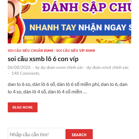
SOI CẦU SIÊU CHUẨN XSMB
/
SOI CẦU SIÊU VÍP XSMB
soi cầu xsmb lô 6 con víp
06/08/2026
-
by
dự đoán xsmn chính xác - dự đoán xmnt chính xác
-
148 Comments.
dan lo 6 so, dàn lô 6 số, dàn lô 6 số miền phí, dan lo 6, dan
lo 4 so, dàn lô 4 số, dàn lô 4 số miền …
READ MORE
SEARCH