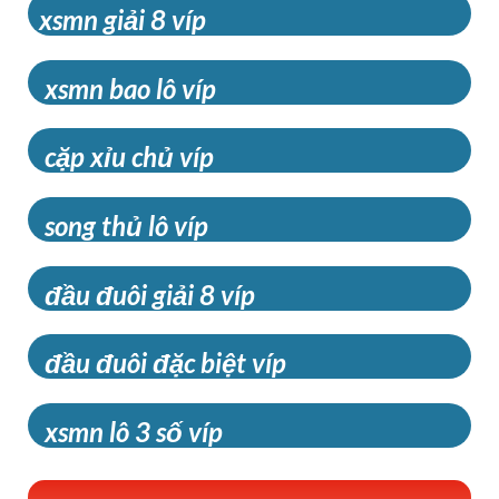
xsmn giải 8 víp
xsmn bao lô víp
cặp xỉu chủ víp
song thủ lô víp
đầu đuôi giải 8 víp
đầu đuôi đặc biệt víp
xsmn lô 3 số víp