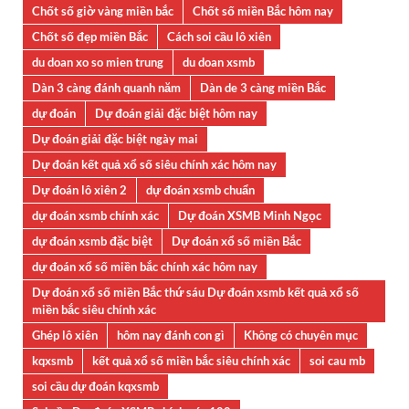
Chốt số giờ vàng miền bắc
Chốt số miền Bắc hôm nay
Chốt số đẹp miền Bắc
Cách soi cầu lô xiên
du doan xo so mien trung
du doan xsmb
Dàn 3 càng đánh quanh năm
Dàn de 3 càng miền Bắc
dự đoán
Dự đoán giải đặc biệt hôm nay
Dự đoán giải đặc biệt ngày mai
Dự đoán kết quả xổ số siêu chính xác hôm nay
Dự đoán lô xiên 2
dự đoán xsmb chuẩn
dự đoán xsmb chính xác
Dự đoán XSMB Minh Ngọc
dự đoán xsmb đặc biệt
Dự đoán xổ số miền Bắc
dự đoán xổ số miền bắc chính xác hôm nay
Dự đoán xổ số miền Bắc thứ sáu Dự đoán xsmb kết quả xổ số
miền bắc siêu chính xác
Ghép lô xiên
hôm nay đánh con gì
Không có chuyên mục
kqxsmb
kết quả xổ số miền bắc siêu chính xác
soi cau mb
soi cầu dự đoán kqxsmb