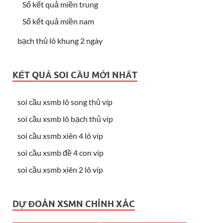
Số kết quả miền trung
Số kết quả miền nam
bạch thủ lô khung 2 ngày
KẾT QUẢ SOI CẦU MỚI NHẤT
soi cầu xsmb lô song thủ víp
soi cầu xsmb lô bạch thủ víp
soi cầu xsmb xiên 4 lô víp
soi cầu xsmb đề 4 con víp
soi cầu xsmb xiên 2 lô víp
DỰ ĐOÁN XSMN CHÍNH XÁC