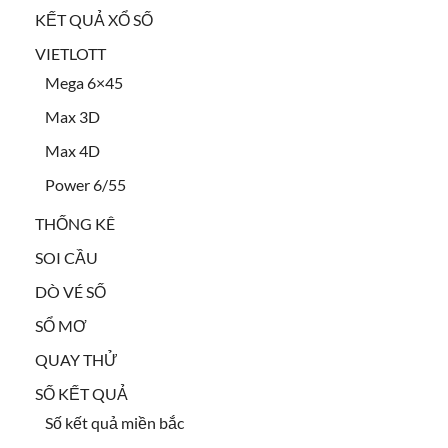
KẾT QUẢ XỔ SỐ
VIETLOTT
Mega 6×45
Max 3D
Max 4D
Power 6/55
THỐNG KÊ
SOI CẦU
DÒ VÉ SỐ
SỔ MƠ
QUAY THỬ
SỐ KẾT QUẢ
Số kết quả miền bắc