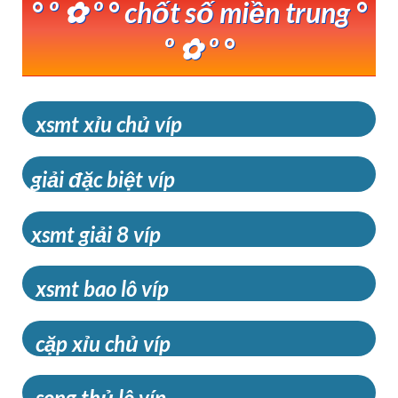
° º ✿ º ° chốt số miền trung
°
º ✿ º °
xsmt xỉu chủ víp
giải đặc biệt víp
xsmt giải 8 víp
xsmt bao lô víp
cặp xỉu chủ víp
song thủ lô víp