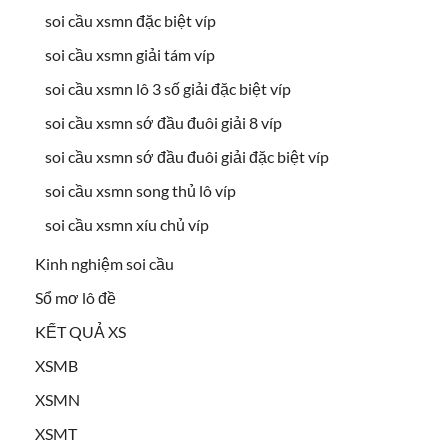
soi cầu xsmn đặc biệt víp
soi cầu xsmn giải tám víp
soi cầu xsmn lô 3 số giải đặc biệt víp
soi cầu xsmn sớ đầu đuôi giải 8 víp
soi cầu xsmn sớ đầu đuôi giải đặc biệt víp
soi cầu xsmn song thủ lô víp
soi cầu xsmn xíu chủ víp
Kinh nghiệm soi cầu
Sổ mơ lô đề
KẾT QUẢ XS
XSMB
XSMN
XSMT