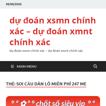
09/08/2026
dự đoán xsmn chính
xác – dự đoán xmnt
chính xác
dự đoán xsmn chính xác – dự đoán xmnt chính xác
MAIN MENU
THẺ:
SOI CẦU DÀN LÔ MIỄN PHÍ 247 ME
° º ✿ º °
chốt số siêu vip
° º