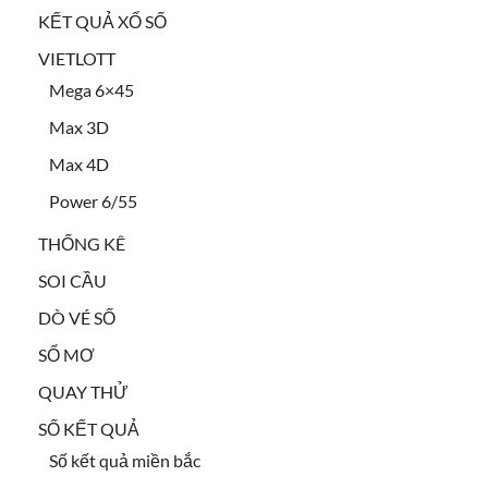
KẾT QUẢ XỔ SỐ
VIETLOTT
Mega 6×45
Max 3D
Max 4D
Power 6/55
THỐNG KÊ
SOI CẦU
DÒ VÉ SỐ
SỔ MƠ
QUAY THỬ
SỐ KẾT QUẢ
Số kết quả miền bắc