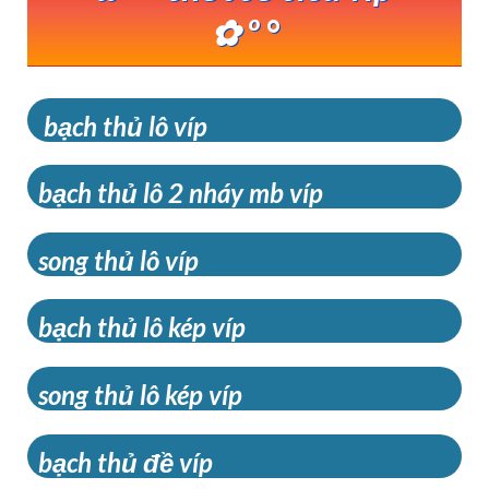
✿ º °
bạch thủ lô víp
bạch thủ lô 2 nháy mb víp
song thủ lô víp
bạch thủ lô kép víp
song thủ lô kép víp
bạch thủ đề víp