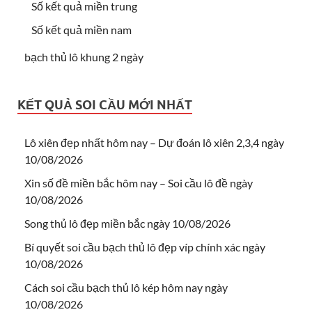
Số kết quả miền trung
Số kết quả miền nam
bạch thủ lô khung 2 ngày
KẾT QUẢ SOI CẦU MỚI NHẤT
Lô xiên đẹp nhất hôm nay – Dự đoán lô xiên 2,3,4 ngày
10/08/2026
Xin số đề miền bắc hôm nay – Soi cầu lô đề ngày
10/08/2026
Song thủ lô đẹp miền bắc ngày 10/08/2026
Bí quyết soi cầu bạch thủ lô đẹp víp chính xác ngày
10/08/2026
Cách soi cầu bạch thủ lô kép hôm nay ngày
10/08/2026