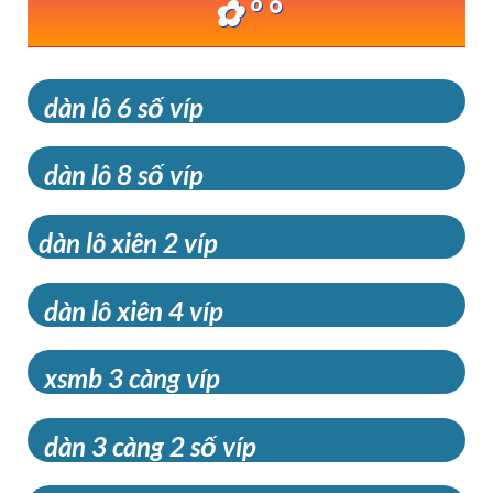
✿ º °
dàn lô 6 số víp
dàn lô 8 số víp
dàn lô xiên 2 víp
dàn lô xiên 4 víp
xsmb 3 càng víp
dàn 3 càng 2 số víp