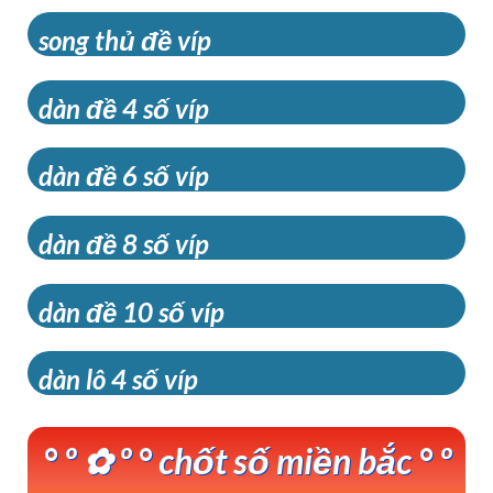
song thủ đề víp
dàn đề 4 số víp
dàn đề 6 số víp
dàn đề 8 số víp
dàn đề 10 số víp
dàn lô 4 số víp
° º ✿ º ° chốt số miền bắc
° º