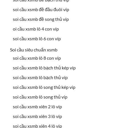
soi cầu xsmb đề đầu đuôi víp
soi cầu xsmb đề song thủ víp
oi cầu xsmb lô 4 con víp
soi cầu xsmb lô 6 con víp
Soi cầu siêu chuẩn xsmb
soi cầu xsmb lô 8 con víp
soi cầu xsmb lô bạch thủ kép víp
soi cầu xsmb lô bạch thủ víp
soi cầu xsmb lô song thủ kép víp
soi cầu xsmb lô song thủ víp
soi cầu xsmb xiên 2 lô víp
soi cầu xsmb xiên 3 lô víp
soi cầu xsmb xiên 4 lô víp