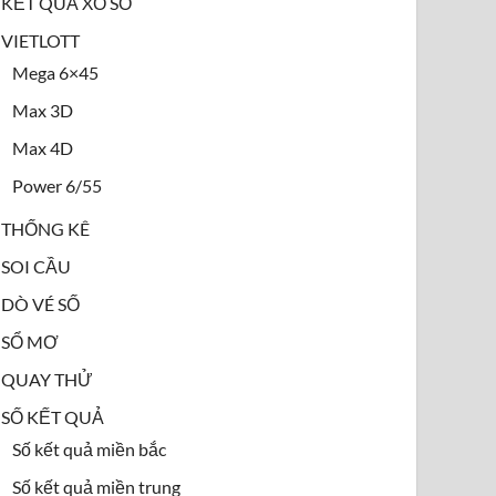
KẾT QUẢ XỔ SỐ
VIETLOTT
Mega 6×45
Max 3D
Max 4D
Power 6/55
THỐNG KÊ
SOI CẦU
DÒ VÉ SỐ
SỔ MƠ
QUAY THỬ
SỐ KẾT QUẢ
Số kết quả miền bắc
Số kết quả miền trung