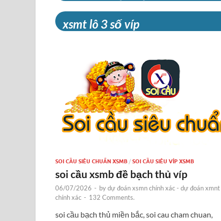
xsmt lô 3 số víp
SOI CẦU SIÊU CHUẨN XSMB
/
SOI CẦU SIÊU VÍP XSMB
soi cầu xsmb đề bạch thủ víp
06/07/2026
-
by
dự đoán xsmn chính xác - dự đoán xmnt
chính xác
-
132 Comments.
soi cầu bạch thủ miền bắc, soi cau cham chuan,