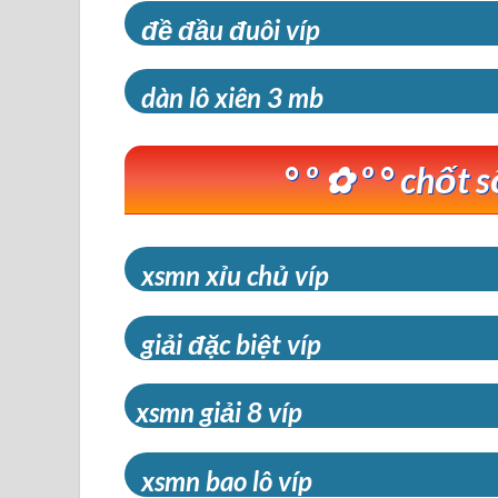
đề đầu đuôi víp
dàn lô xiên 3 mb
° º ✿ º ° chốt
xsmn xỉu chủ víp
giải đặc biệt víp
xsmn giải 8 víp
xsmn bao lô víp