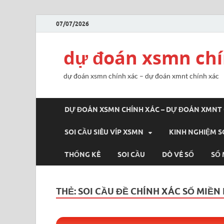
07/07/2026
dự đoán xsmn chí
dự đoán xsmn chính xác – dự đoán xmnt chính xác
DỰ ĐOÁN XSMN CHÍNH XÁC – DỰ ĐOÁN XMNT 
SOI CẦU SIÊU VÍP XSMN
KINH NGHIỆM S
THỐNG KÊ
SOI CẦU
DÒ VÉ SỐ
SỔ
THẺ:
SOI CẦU ĐỀ CHÍNH XÁC SỐ MIỀN