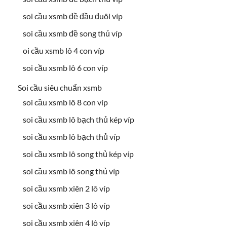
soi cầu xsmb đề đầu đuôi víp
soi cầu xsmb đề song thủ víp
oi cầu xsmb lô 4 con víp
soi cầu xsmb lô 6 con víp
Soi cầu siêu chuẩn xsmb
soi cầu xsmb lô 8 con víp
soi cầu xsmb lô bạch thủ kép víp
soi cầu xsmb lô bạch thủ víp
soi cầu xsmb lô song thủ kép víp
soi cầu xsmb lô song thủ víp
soi cầu xsmb xiên 2 lô víp
soi cầu xsmb xiên 3 lô víp
soi cầu xsmb xiên 4 lô víp