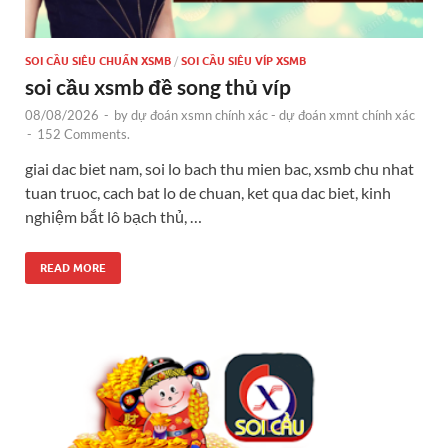
SOI CẦU SIÊU CHUẨN XSMB
/
SOI CẦU SIÊU VÍP XSMB
soi cầu xsmb đề song thủ víp
08/08/2026
-
by
dự đoán xsmn chính xác - dự đoán xmnt chính xác
-
152 Comments.
giai dac biet nam, soi lo bach thu mien bac, xsmb chu nhat
tuan truoc, cach bat lo de chuan, ket qua dac biet, kinh
nghiệm bắt lô bạch thủ, …
READ MORE