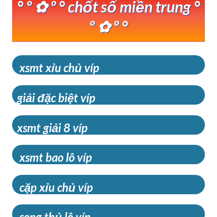
° º ✿ º ° chốt số miền trung
°
º ✿ º °
xsmt xỉu chủ víp
giải đặc biệt víp
xsmt giải 8 víp
xsmt bao lô víp
cặp xỉu chủ víp
song thủ lô víp