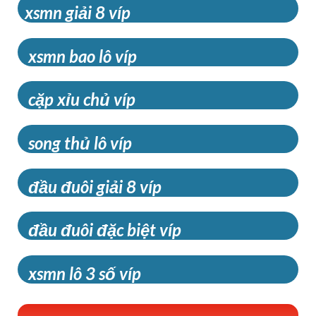
xsmn giải 8 víp
xsmn bao lô víp
cặp xỉu chủ víp
song thủ lô víp
đầu đuôi giải 8 víp
đầu đuôi đặc biệt víp
xsmn lô 3 số víp