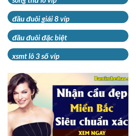
đầu đuôi giải 8 víp
đầu đuôi đặc biệt
xsmt lô 3 số víp