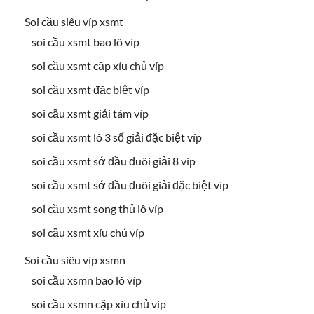
Soi cầu siêu víp xsmt
soi cầu xsmt bao lô víp
soi cầu xsmt cặp xíu chủ víp
soi cầu xsmt đặc biệt víp
soi cầu xsmt giải tám víp
soi cầu xsmt lô 3 số giải đặc biệt víp
soi cầu xsmt sớ đầu đuôi giải 8 víp
soi cầu xsmt sớ đầu đuôi giải đặc biệt víp
soi cầu xsmt song thủ lô víp
soi cầu xsmt xíu chủ víp
Soi cầu siêu víp xsmn
soi cầu xsmn bao lô víp
soi cầu xsmn cặp xíu chủ víp