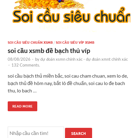
SOI CẦU SIÊU CHUẨN XSMB
/
SOI CẦU SIÊU VÍP XSMB
soi cầu xsmb đề bạch thủ víp
08/08/2026
-
by
dự đoán xsmn chính xác - dự đoán xmnt chính xác
-
132 Comments.
soi cầu bạch thủ miền bắc, soi cau cham chuan, xem lo de,
bạch thủ đề hôm nay, bắt lô đề chuẩn, soi cau lo đe bach
thu, lo bach …
READ MORE
SEARCH