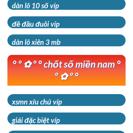
dàn lô 10 số víp
đề đầu đuôi víp
dàn lô xiên 3 mb
° º ✿ º ° chốt số miền nam
°
º ✿ º °
xsmn xỉu chủ víp
giải đặc biệt víp