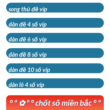
song thủ đề víp
dàn đề 4 số víp
dàn đề 6 số víp
dàn đề 8 số víp
dàn đề 10 số víp
dàn lô 4 số víp
° º ✿ º ° chốt số miền bắc
° º