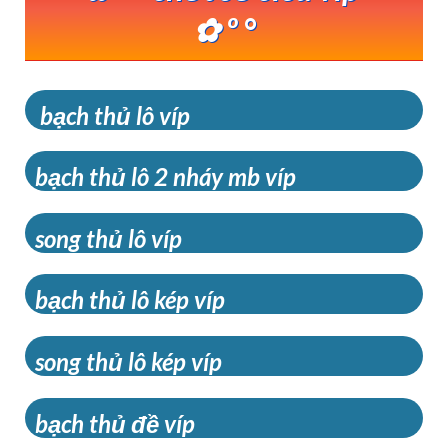
✿ º °
bạch thủ lô víp
bạch thủ lô 2 nháy mb víp
song thủ lô víp
bạch thủ lô kép víp
song thủ lô kép víp
bạch thủ đề víp