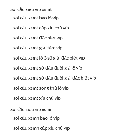
Soi cầu siêu víp xsmt
soi cầu xsmt bao lô víp
soi cầu xsmt cặp xíu chủ víp
soi cầu xsmt đặc biệt víp
soi cầu xsmt giải tám víp
soi cầu xsmt lô 3 số giải đặc biệt víp
soi cầu xsmt sớ đầu đuôi giải 8 víp
soi cầu xsmt sớ đầu đuôi giải đặc biệt víp
soi cầu xsmt song thủ lô víp
soi cầu xsmt xíu chủ víp
Soi cầu siêu víp xsmn
soi cầu xsmn bao lô víp
soi cầu xsmn cặp xíu chủ víp