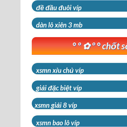
đề đầu đuôi víp
dàn lô xiên 3 mb
° º ✿ º ° chốt
xsmn xỉu chủ víp
giải đặc biệt víp
xsmn giải 8 víp
xsmn bao lô víp