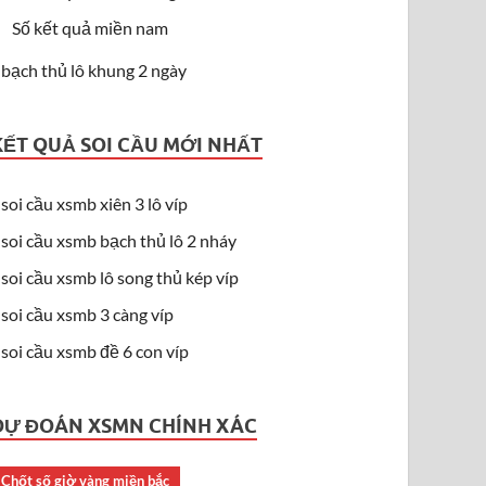
Số kết quả miền nam
bạch thủ lô khung 2 ngày
KẾT QUẢ SOI CẦU MỚI NHẤT
soi cầu xsmb xiên 3 lô víp
soi cầu xsmb bạch thủ lô 2 nháy
soi cầu xsmb lô song thủ kép víp
soi cầu xsmb 3 càng víp
soi cầu xsmb đề 6 con víp
DỰ ĐOÁN XSMN CHÍNH XÁC
Chốt số giờ vàng miền bắc