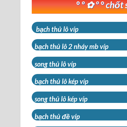
° º ✿ º °
chốt 
bạch thủ lô víp
bạch thủ lô 2 nháy mb víp
song thủ lô víp
bạch thủ lô kép víp
song thủ lô kép víp
bạch thủ đề víp