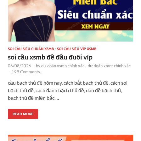
SOI CẦU SIÊU CHUẨN XSMB
/
SOI CẦU SIÊU VÍP XSMB
soi cầu xsmb đề đầu đuôi víp
06/08/2026
-
by
dự đoán xsmn chính xác - dự đoán xmnt chính xác
-
199 Comments.
cầu bạch thủ đề hôm nay, cách bắt bạch thủ đề, cách soi
bạch thủ đề, cách đánh bạch thủ đề, dàn đề bạch thủ,
bạch thủ đề miền bắc …
READ MORE