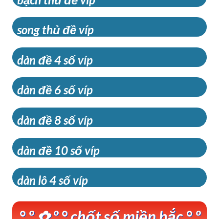
song thủ đề víp
dàn đề 4 số víp
dàn đề 6 số víp
dàn đề 8 số víp
dàn đề 10 số víp
dàn lô 4 số víp
° º ✿ º ° chốt số miền bắc
° º