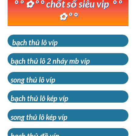
° º ✿ º °
chốt số siêu vip
° º
✿ º °
bạch thủ lô víp
bạch thủ lô 2 nháy mb víp
song thủ lô víp
bạch thủ lô kép víp
song thủ lô kép víp
bạch thủ đề víp