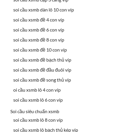
soi cầu xsmb dàn lô 10 con víp
soi cầu xsmb đề 4 con víp
soi cầu xsmb đề 6 con víp
soi cầu xsmb đề 8 con víp
soi cầu xsmb đề 10 con víp
soi cầu xsmb đề bạch thủ víp
soi cầu xsmb đề đầu đuôi víp
soi cầu xsmb đề song thủ víp
oi cầu xsmb lô 4 con víp
soi cầu xsmb lô 6 con víp
Soi cầu siêu chuẩn xsmb
soi cầu xsmb lô 8 con víp
soi cầu xsmb lô bạch thủ kép víp