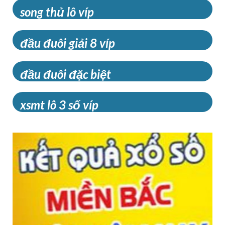
song thủ lô víp
đầu đuôi giải 8 víp
đầu đuôi đặc biệt
xsmt lô 3 số víp