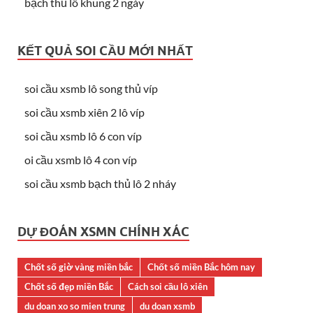
bạch thủ lô khung 2 ngày
KẾT QUẢ SOI CẦU MỚI NHẤT
soi cầu xsmb lô song thủ víp
soi cầu xsmb xiên 2 lô víp
soi cầu xsmb lô 6 con víp
oi cầu xsmb lô 4 con víp
soi cầu xsmb bạch thủ lô 2 nháy
DỰ ĐOÁN XSMN CHÍNH XÁC
Chốt số giờ vàng miền bắc
Chốt số miền Bắc hôm nay
Chốt số đẹp miền Bắc
Cách soi cầu lô xiên
du doan xo so mien trung
du doan xsmb