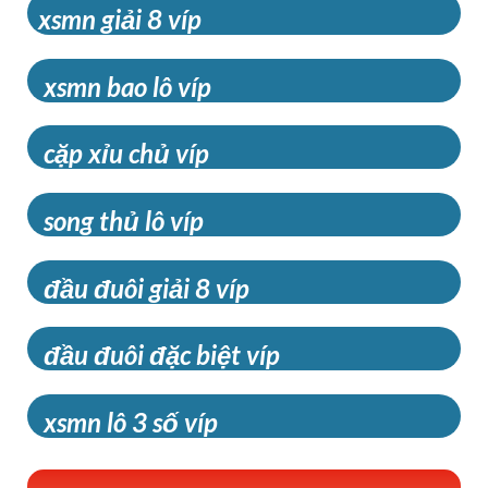
xsmn giải 8 víp
xsmn bao lô víp
cặp xỉu chủ víp
song thủ lô víp
đầu đuôi giải 8 víp
đầu đuôi đặc biệt víp
xsmn lô 3 số víp