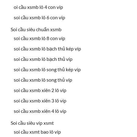
oi cầu xsmb lô 4 con víp
soi cầu xsmb lô 6 con víp
Soi cầu siêu chuẩn xsmb
soi cầu xsmb lô 8 con víp
soi cầu xsmb lô bạch thủ kép víp
soi cầu xsmb lô bạch thủ víp
soi cầu xsmb lô song thủ kép víp
soi cầu xsmb lô song thủ víp
soi cầu xsmb xiên 2 lô víp
soi cầu xsmb xiên 3 lô víp
soi cầu xsmb xiên 4 lô víp
Soi cầu siêu víp xsmt
soi cầu xsmt bao lô víp