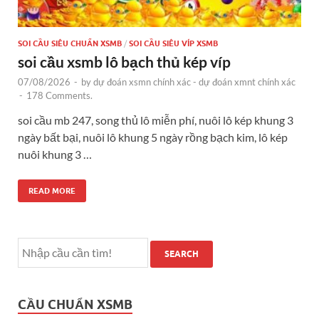
SOI CẦU SIÊU CHUẨN XSMB
/
SOI CẦU SIÊU VÍP XSMB
soi cầu xsmb lô bạch thủ kép víp
07/08/2026
-
by
dự đoán xsmn chính xác - dự đoán xmnt chính xác
-
178 Comments.
soi cầu mb 247, song thủ lô miễn phí, nuôi lô kép khung 3
ngày bất bại, nuôi lô khung 5 ngày rồng bạch kim, lô kép
nuôi khung 3 …
READ MORE
SEARCH
CẦU CHUẨN XSMB