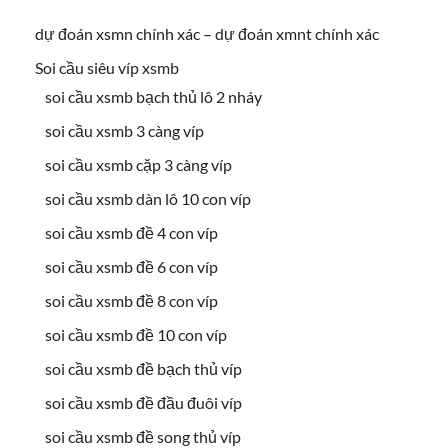
dự đoán xsmn chính xác – dự đoán xmnt chính xác
Soi cầu siêu víp xsmb
soi cầu xsmb bạch thủ lô 2 nháy
soi cầu xsmb 3 càng víp
soi cầu xsmb cặp 3 càng víp
soi cầu xsmb dàn lô 10 con víp
soi cầu xsmb đề 4 con víp
soi cầu xsmb đề 6 con víp
soi cầu xsmb đề 8 con víp
soi cầu xsmb đề 10 con víp
soi cầu xsmb đề bạch thủ víp
soi cầu xsmb đề đầu đuôi víp
soi cầu xsmb đề song thủ víp