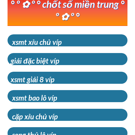
° º ✿ º ° chốt số miền trung
°
º ✿ º °
xsmt xỉu chủ víp
giải đặc biệt víp
xsmt giải 8 víp
xsmt bao lô víp
cặp xỉu chủ víp
song thủ lô víp