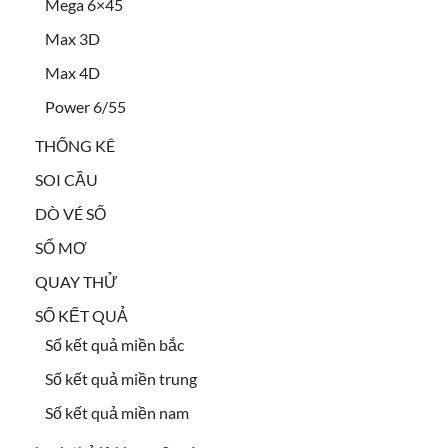
Mega 6×45
Max 3D
Max 4D
Power 6/55
THỐNG KÊ
SOI CẦU
DÒ VÉ SỐ
SỔ MƠ
QUAY THỬ
SỐ KẾT QUẢ
Số kết quả miền bắc
Số kết quả miền trung
Số kết quả miền nam