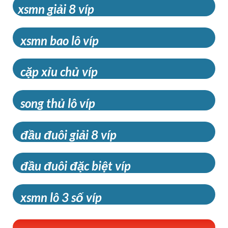
xsmn giải 8 víp
xsmn bao lô víp
cặp xỉu chủ víp
song thủ lô víp
đầu đuôi giải 8 víp
đầu đuôi đặc biệt víp
xsmn lô 3 số víp