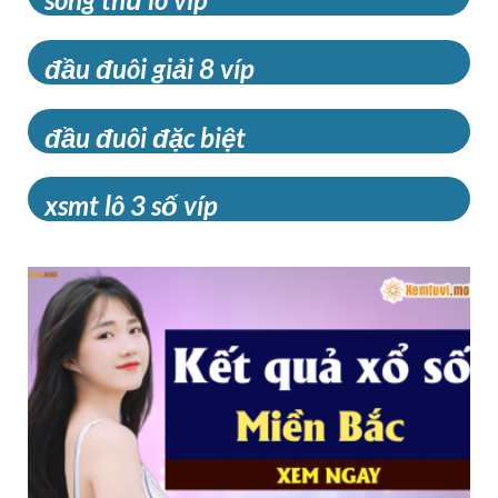
đầu đuôi giải 8 víp
đầu đuôi đặc biệt
xsmt lô 3 số víp