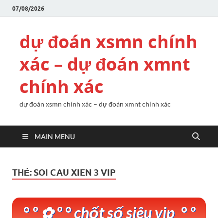
07/08/2026
dự đoán xsmn chính
xác – dự đoán xmnt
chính xác
dự đoán xsmn chính xác – dự đoán xmnt chính xác
MAIN MENU
THẺ:
SOI CAU XIEN 3 VIP
° º ✿ º °
chốt số siêu vip
° º