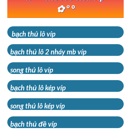
✿ º °
bạch thủ lô víp
bạch thủ lô 2 nháy mb víp
song thủ lô víp
bạch thủ lô kép víp
song thủ lô kép víp
bạch thủ đề víp