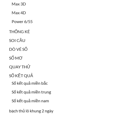
Max 3D
Max 4D
Power 6/55
THỐNG KÊ
SOI CẦU
DÒ VÉ SỐ
SỔ MƠ
QUAY THỬ
SỐ KẾT QUẢ
Số kết quả miền bắc
Số kết quả miền trung
Số kết quả miền nam
bạch thủ lô khung 2 ngày