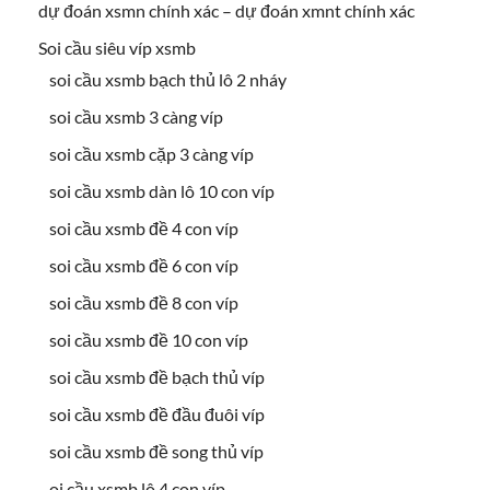
dự đoán xsmn chính xác – dự đoán xmnt chính xác
Soi cầu siêu víp xsmb
soi cầu xsmb bạch thủ lô 2 nháy
soi cầu xsmb 3 càng víp
soi cầu xsmb cặp 3 càng víp
soi cầu xsmb dàn lô 10 con víp
soi cầu xsmb đề 4 con víp
soi cầu xsmb đề 6 con víp
soi cầu xsmb đề 8 con víp
soi cầu xsmb đề 10 con víp
soi cầu xsmb đề bạch thủ víp
soi cầu xsmb đề đầu đuôi víp
soi cầu xsmb đề song thủ víp
oi cầu xsmb lô 4 con víp