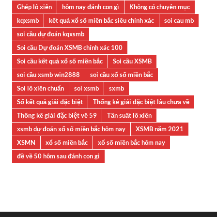
Ghép lô xiên
hôm nay đánh con gì
Không có chuyên mục
kqxsmb
kết quả xổ số miền bắc siêu chính xác
soi cau mb
soi cầu dự đoán kqxsmb
Soi cầu Dự đoán XSMB chính xác 100
Soi cầu kết quả xổ số miền bắc
Soi cầu XSMB
soi cầu xsmb win2888
soi cầu xổ số miền bắc
Soi lô xiên chuẩn
soi xsmb
sxmb
Số kết quả giải đặc biệt
Thống kê giải đặc biệt lâu chưa về
Thống kê giải đặc biệt về 59
Tần suất lô xiên
xsmb dự đoán xổ số miền bắc hôm nay
XSMB năm 2021
XSMN
xổ số miền bắc
xổ số miền bắc hôm nay
đề về 50 hôm sau đánh con gì