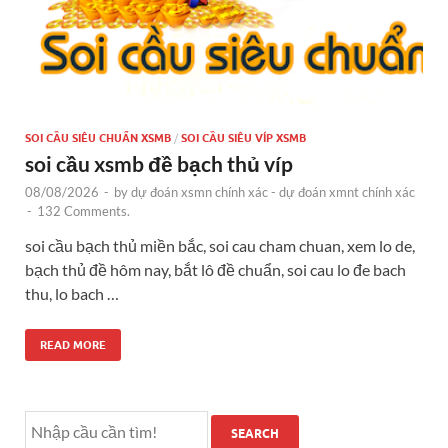
SOI CẦU SIÊU CHUẨN XSMB
/
SOI CẦU SIÊU VÍP XSMB
soi cầu xsmb đề bạch thủ víp
08/08/2026
-
by
dự đoán xsmn chính xác - dự đoán xmnt chính xác
-
132 Comments.
soi cầu bạch thủ miền bắc, soi cau cham chuan, xem lo de,
bạch thủ đề hôm nay, bắt lô đề chuẩn, soi cau lo đe bach
thu, lo bach …
READ MORE
SEARCH