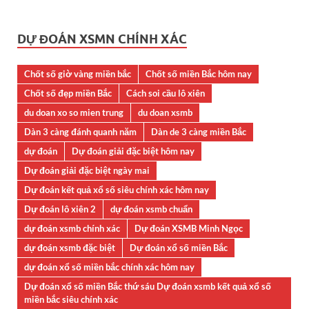
DỰ ĐOÁN XSMN CHÍNH XÁC
Chốt số giờ vàng miền bắc
Chốt số miền Bắc hôm nay
Chốt số đẹp miền Bắc
Cách soi cầu lô xiên
du doan xo so mien trung
du doan xsmb
Dàn 3 càng đánh quanh năm
Dàn de 3 càng miền Bắc
dự đoán
Dự đoán giải đặc biệt hôm nay
Dự đoán giải đặc biệt ngày mai
Dự đoán kết quả xổ số siêu chính xác hôm nay
Dự đoán lô xiên 2
dự đoán xsmb chuẩn
dự đoán xsmb chính xác
Dự đoán XSMB Minh Ngọc
dự đoán xsmb đặc biệt
Dự đoán xổ số miền Bắc
dự đoán xổ số miền bắc chính xác hôm nay
Dự đoán xổ số miền Bắc thứ sáu Dự đoán xsmb kết quả xổ số
miền bắc siêu chính xác