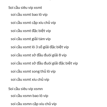
Soi cầu siêu víp xsmt
soi cầu xsmt bao lô víp
soi cầu xsmt cặp xíu chủ víp
soi cầu xsmt đặc biệt víp
soi cầu xsmt giải tám víp
soi cầu xsmt lô 3 số giải đặc biệt víp
soi cầu xsmt sớ đầu đuôi giải 8 víp
soi cầu xsmt sớ đầu đuôi giải đặc biệt víp
soi cầu xsmt song thủ lô víp
soi cầu xsmt xíu chủ víp
Soi cầu siêu víp xsmn
soi cầu xsmn bao lô víp
soi cầu xsmn cặp xíu chủ víp