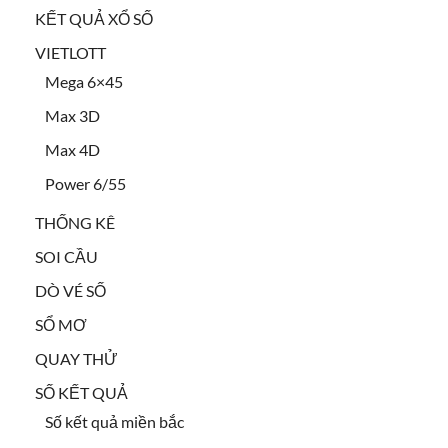
KẾT QUẢ XỔ SỐ
VIETLOTT
Mega 6×45
Max 3D
Max 4D
Power 6/55
THỐNG KÊ
SOI CẦU
DÒ VÉ SỐ
SỔ MƠ
QUAY THỬ
SỐ KẾT QUẢ
Số kết quả miền bắc