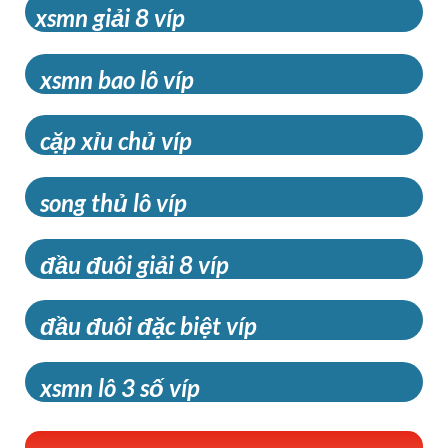
xsmn giải 8 víp
xsmn bao lô víp
cặp xỉu chủ víp
song thủ lô víp
đầu đuôi giải 8 víp
đầu đuôi đặc biệt víp
xsmn lô 3 số víp