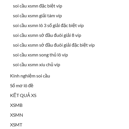
soi cầu xsmn đặc biệt víp
soi cầu xsmn giải tám víp
soi cầu xsmn lô 3 số giải đặc biệt víp
soi cầu xsmn sớ đầu đuôi giải 8 víp
soi cầu xsmn sớ đầu đuôi giải đặc biệt víp
soi cầu xsmn song thủ lô víp
soi cầu xsmn xíu chủ víp
Kinh nghiệm soi cầu
Sổ mơ lô đề
KẾT QUẢ XS
XSMB
XSMN
XSMT