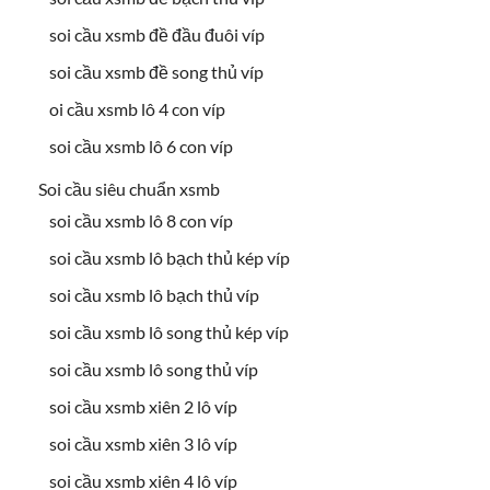
soi cầu xsmb đề đầu đuôi víp
soi cầu xsmb đề song thủ víp
oi cầu xsmb lô 4 con víp
soi cầu xsmb lô 6 con víp
Soi cầu siêu chuẩn xsmb
soi cầu xsmb lô 8 con víp
soi cầu xsmb lô bạch thủ kép víp
soi cầu xsmb lô bạch thủ víp
soi cầu xsmb lô song thủ kép víp
soi cầu xsmb lô song thủ víp
soi cầu xsmb xiên 2 lô víp
soi cầu xsmb xiên 3 lô víp
soi cầu xsmb xiên 4 lô víp