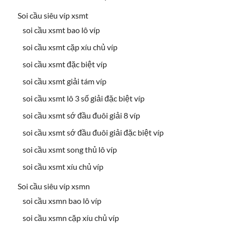
Soi cầu siêu víp xsmt
soi cầu xsmt bao lô víp
soi cầu xsmt cặp xíu chủ víp
soi cầu xsmt đặc biệt víp
soi cầu xsmt giải tám víp
soi cầu xsmt lô 3 số giải đặc biệt víp
soi cầu xsmt sớ đầu đuôi giải 8 víp
soi cầu xsmt sớ đầu đuôi giải đặc biệt víp
soi cầu xsmt song thủ lô víp
soi cầu xsmt xíu chủ víp
Soi cầu siêu víp xsmn
soi cầu xsmn bao lô víp
soi cầu xsmn cặp xíu chủ víp