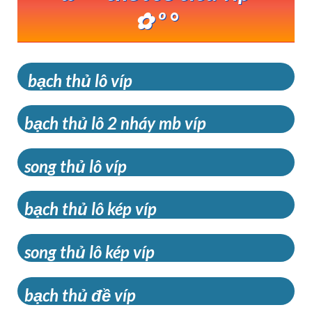
✿ º °
bạch thủ lô víp
bạch thủ lô 2 nháy mb víp
song thủ lô víp
bạch thủ lô kép víp
song thủ lô kép víp
bạch thủ đề víp