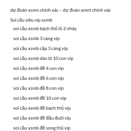
dự đoán xsmn chính xác – dự đoán xmnt chính xác
Soi cầu siêu víp xsmb
soi cầu xsmb bạch thủ lô 2 nháy
soi cầu xsmb 3 càng víp
soi cầu xsmb cặp 3 càng víp
soi cầu xsmb dàn lô 10 con víp
soi cầu xsmb đề 4 con víp
soi cầu xsmb đề 6 con víp
soi cầu xsmb đề 8 con víp
soi cầu xsmb đề 10 con víp
soi cầu xsmb đề bạch thủ víp
soi cầu xsmb đề đầu đuôi víp
soi cầu xsmb đề song thủ víp