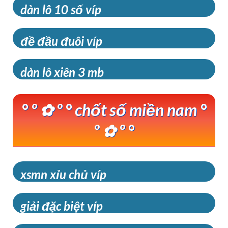
dàn lô 10 số víp
đề đầu đuôi víp
dàn lô xiên 3 mb
° º ✿ º ° chốt số miền nam
°
º ✿ º °
xsmn xỉu chủ víp
giải đặc biệt víp