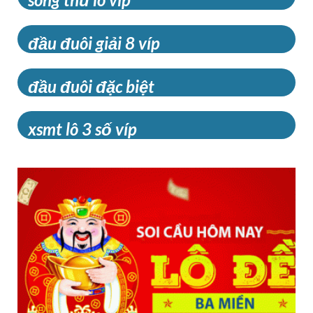
đầu đuôi giải 8 víp
đầu đuôi đặc biệt
xsmt lô 3 số víp